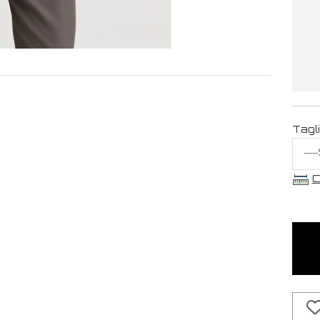
Tagl
C