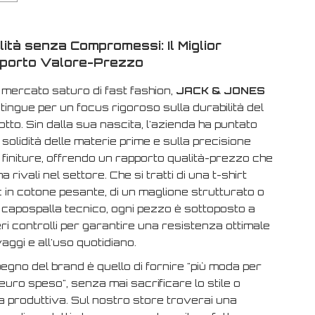
ità senza Compromessi: Il Miglior
porto Valore-Prezzo
n mercato saturo di
fast fashion
,
JACK & JONES
stingue per un focus rigoroso sulla durabilità del
tto. Sin dalla sua nascita, l'azienda ha puntato
 solidità delle materie prime e sulla precisione
 finiture, offrendo un rapporto qualità-prezzo che
a rivali nel settore. Che si tratti di una t-shirt
 in cotone pesante, di un maglione strutturato o
 capospalla tecnico, ogni pezzo è sottoposto a
i controlli per garantire una resistenza ottimale
vaggi e all'uso quotidiano.
egno del brand è quello di fornire "più moda per
euro speso", senza mai sacrificare lo stile o
ca produttiva. Sul nostro store troverai una