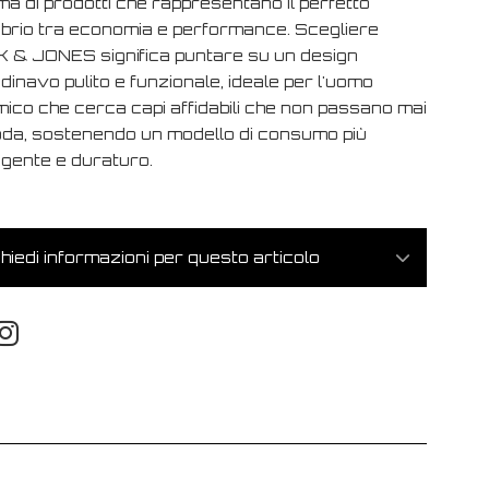
a di prodotti che rappresentano il perfetto
librio tra economia e performance. Scegliere
 & JONES significa puntare su un design
inavo pulito e funzionale, ideale per l'uomo
mico che cerca capi affidabili che non passano mai
oda, sostenendo un modello di consumo più
ligente e duraturo.
hiedi informazioni per questo articolo