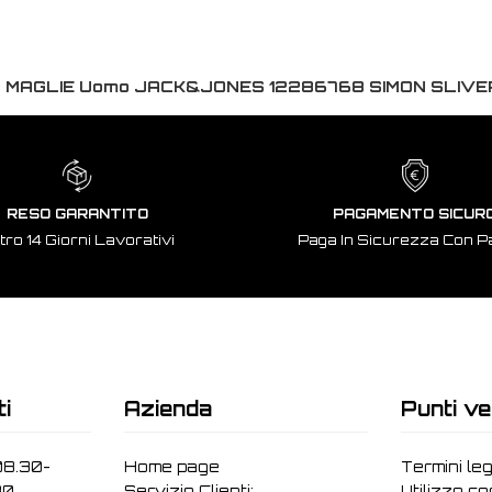
:
MAGLIE Uomo JACK&JONES 12286768 SIMON SLIVER
RESO GARANTITO
PAGAMENTO SICUR
tro 14 Giorni Lavorativi
Paga In Sicurezza Con P
ti
Azienda
Punti ve
08.30-
Home page
Termini leg
30
Servizio Clienti:
Utilizzo c