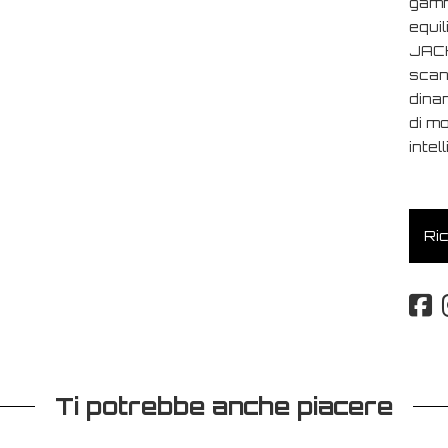
gamm
equi
JACK
scand
dina
di m
intel
Ric
Ti potrebbe anche piacere