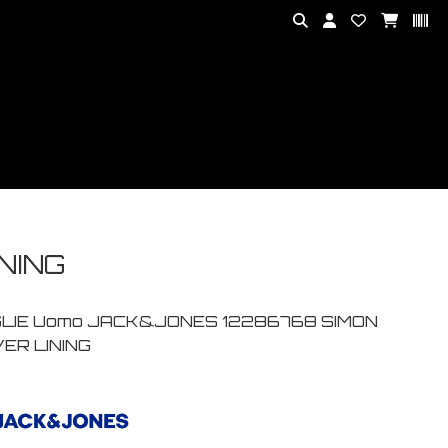
NING
LIE Uomo JACK&JONES 12286768 SIMON
VER LINING