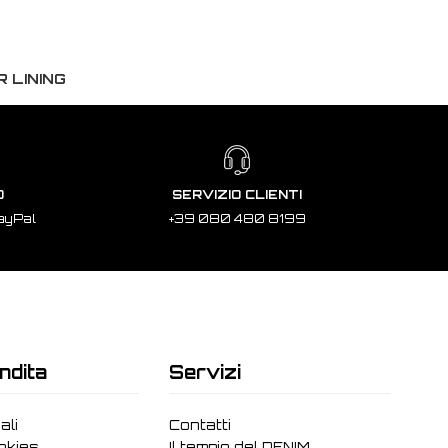
 LINING
O
SERVIZIO CLIENTI
ayPal
+39 080 480 8199
ndita
Servizi
ali
Contatti
ookies
Il tempio del DENIM