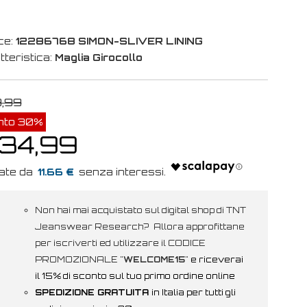
ce:
12286768 SIMON-SLIVER LINING
tteristica:
Maglia Girocollo
9,99
nto 30%
 34,99
11.66 €
Non hai mai acquistato sul digital shop di TNT
Jeanswear Research? Allora approfittane
per iscriverti ed utilizzare il CODICE
PROMOZIONALE "
WELCOME15
"
e riceverai
il 15% di sconto sul tuo primo ordine online
SPEDIZIONE GRATUITA
in Italia per tutti gli