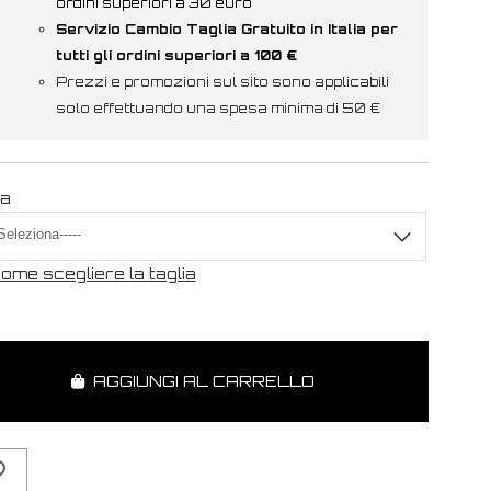
ordini superiori a 30 euro
Servizio Cambio Taglia Gratuito in Italia per
tutti gli ordini superiori a 100 €
Prezzi e promozioni sul sito sono applicabili
solo effettuando una spesa minima di 50 €
ia
ome scegliere la taglia
AGGIUNGI AL CARRELLO