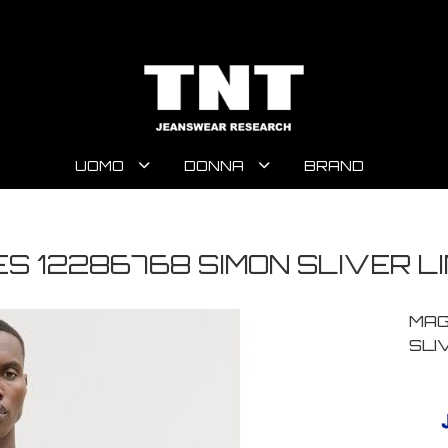
UOMO
DONNA
BRAND
 12286768 SIMON SLIVER LI
MAG
SLI