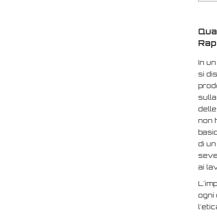
Qual
Rap
In u
si di
prodo
sulla
delle
non h
basic
di un
sever
ai la
L'imp
ogni 
l'eti