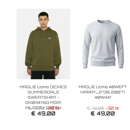
MAGLIE Uomo DICKIES
MAGLIE Uomo 40WEFT
SUMMERDALE
HARRY_2736 20077
SWEATSHIRT -
40W441
DK0A4Y6Q MGR1
MILITARY GREEN
€ 70,00
-30 %
€ 70,00
-30 %
€ 49,00
€ 49,00