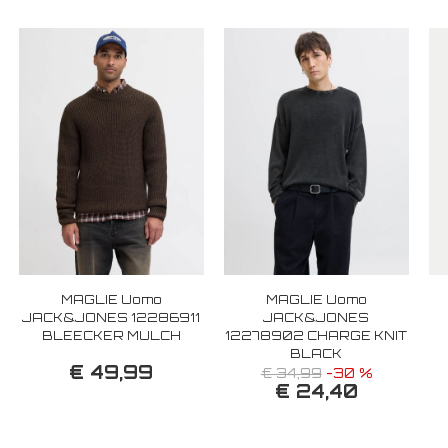
MAGLIE Uomo
MAGLIE Uomo
JACK&JONES 12286911
JACK&JONES
BLEECKER MULCH
12278902 CHARGE KNIT
BLACK
€ 49,99
€ 34,99
-30 %
€ 24,40