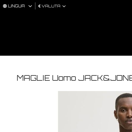
LINGUA
VALUTA
UOMO
DONNA
BRAND
MAGLIE Uomo JACK&JONES