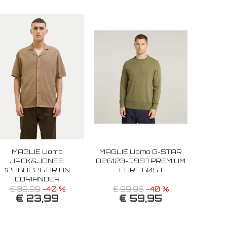
MAGLIE Uomo
MAGLIE Uomo G-STAR
JACK&JONES
D26123-D997 PREMIUM
12268226 ORION
CORE 6057
CORIANDER
€ 39,99
-40 %
€ 99,95
-40 %
€ 23,99
€ 59,95