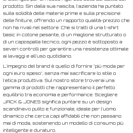
prodotto. Sin dalla sua nascita, l'azienda ha puntato
sulla solidità delle materie prime e sulla precisione
delle finiture, offrendo un rapporto qualità-prezzo che
non ha rivali nel settore. Che si tratti di una t-shirt
basic in cotone pesante, di un maglione strutturato o
di un capospalla tecnico, ogni pezzo è sottoposto a
severi controlli per garantire una resistenza ottimale
ai lavaggi e all'uso quotidiano.
L'impegno del brand è quello di fornire "più moda per
ogni euro speso", senza mai sacrificare lo stile o
l'etica produttiva. Sul nostro store troverai una
gamma di prodotti che rappresentano il perfetto
equilibrio tra economia e performance. Scegliere
JACK & JONES significa puntare su un design
scandinavo pulito e funzionale, ideale per l'uomo
dinamico che cerca capi affidabili che non passano
mai di moda, sostenendo un modello di consumo più
intelligente e duraturo.