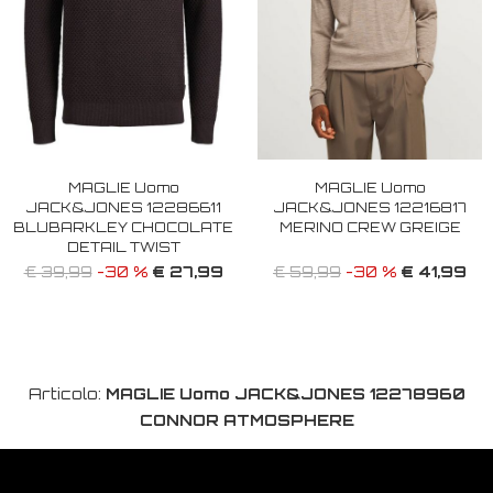
MAGLIE Uomo
MAGLIE Uomo
JACK&JONES 12286611
JACK&JONES 12216817
BLUBARKLEY CHOCOLATE
MERINO CREW GREIGE
DETAIL TWIST
€ 27,99
€ 41,99
€ 39,99
-30 %
€ 59,99
-30 %
Articolo:
MAGLIE Uomo JACK&JONES 12278960
CONNOR ATMOSPHERE