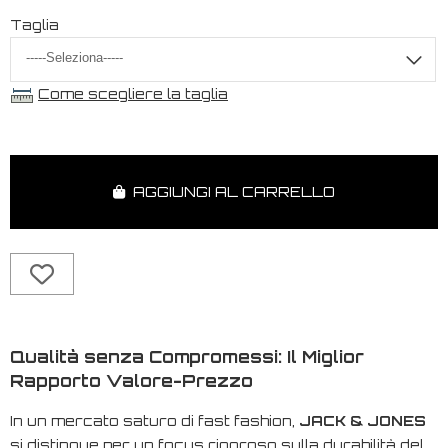
Taglia
Come scegliere la taglia
AGGIUNGI AL CARRELLO
Qualità senza Compromessi: Il Miglior
Rapporto Valore-Prezzo
In un mercato saturo di
fast fashion
,
JACK & JONES
si distingue per un focus rigoroso sulla durabilità del