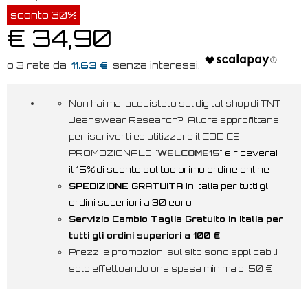
sconto 30%
€ 34,90
11.63 €
Non hai mai acquistato sul digital shop di TNT
Jeanswear Research? Allora approfittane
per iscriverti ed utilizzare il CODICE
PROMOZIONALE "
WELCOME15
"
e riceverai
il 15% di sconto sul tuo primo ordine online
SPEDIZIONE GRATUITA
in Italia per tutti gli
ordini superiori a 30 euro
Servizio Cambio Taglia Gratuito in Italia per
tutti gli ordini superiori a 100 €
Prezzi e promozioni sul sito sono applicabili
solo effettuando una spesa minima di 50 €