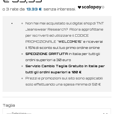
13.33 €
Non hai mai acquistato sul digital shop di TNT
Jeanswear Research? Allora approfittane
per iscriverti ed utilizzare il CODICE
PROMOZIONALE "
WELCOME15
"
e riceverai
il 15% di sconto sul tuo primo ordine online
SPEDIZIONE GRATUITA
in Italia per tutti gli
ordini superiori a 30 euro
Servizio Cambio Taglia Gratuito in Italia per
tutti gli ordini superiori a 100 €
Prezzi e promozioni sul sito sono applicabili
solo effettuando una spesa minima di 50 €
Taglia