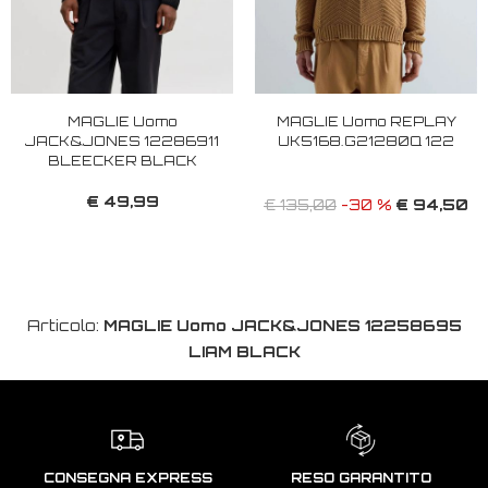
MAGLIE Uomo
MAGLIE Uomo REPLAY
JACK&JONES 12286911
UK5168.G21280Q 122
BLEECKER BLACK
€ 49,99
€ 94,50
€ 135,00
-30 %
Articolo:
MAGLIE Uomo JACK&JONES 12258695
LIAM BLACK
CONSEGNA EXPRESS
RESO GARANTITO