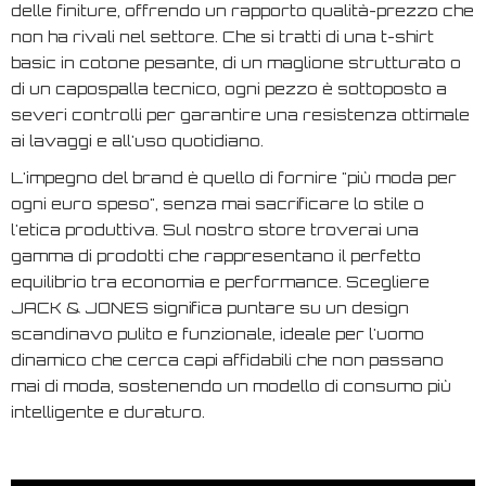
delle finiture, offrendo un rapporto qualità-prezzo che
non ha rivali nel settore. Che si tratti di una t-shirt
basic in cotone pesante, di un maglione strutturato o
di un capospalla tecnico, ogni pezzo è sottoposto a
severi controlli per garantire una resistenza ottimale
ai lavaggi e all'uso quotidiano.
L'impegno del brand è quello di fornire "più moda per
ogni euro speso", senza mai sacrificare lo stile o
l'etica produttiva. Sul nostro store troverai una
gamma di prodotti che rappresentano il perfetto
equilibrio tra economia e performance. Scegliere
JACK & JONES significa puntare su un design
scandinavo pulito e funzionale, ideale per l'uomo
dinamico che cerca capi affidabili che non passano
mai di moda, sostenendo un modello di consumo più
intelligente e duraturo.