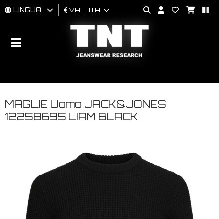
LINGUA
VALUTA
UOMO
DONNA
BRAND
MAGLIE Uomo JACK&JONES
12258695 LIAM BLACK