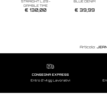
STRAIGHT L.29 -
BLUE DENIM
GAMBLE TIME
€ 130,00
€ 39,99
Articolo:
JEAN
CONSEGNA EXPRESS
Entro 2\4 gg Lavorativi
En