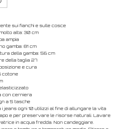
nte sui fianchi e sulle cosce
molto alta: 30 cm
a ampia
rno gamba: 81 cm
tura della gamba: 56 cm
e della taglia 27
osizione e cura
 cotone
m
elasticizzato
a con cerniera
gn a 5 tasche
i jeans ogni 10 utilizzi al fine di allungare la vita
capo e per preservare le risorse naturali. Lavare
avatrice in acqua fredda. Non candeggiare.