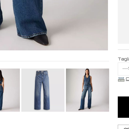
Tagl
C