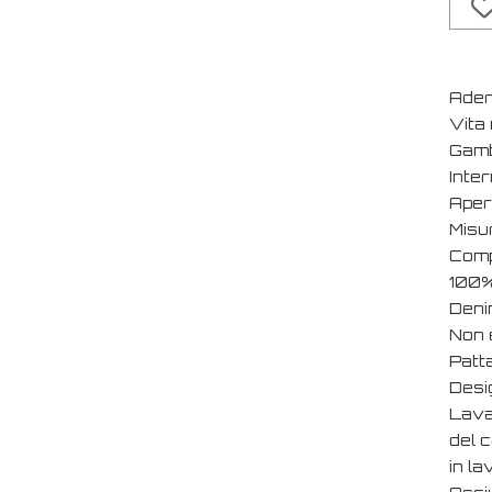
Adere
Vita 
Gamb
Inte
Aper
Misur
Comp
100%
Deni
Non 
Patt
Desi
Lava 
del 
in l