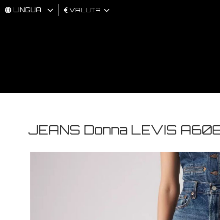
LINGUA
VALUTA
UOMO
DONNA
BRAND
JEANS Donna LEVIS A608