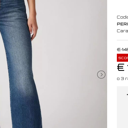
Codi
PER
Cara
€ 14
sco
€