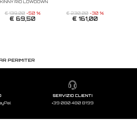
KINNY RIO LOWDOWN
€ 139,00
-50 %
€ 230,00
-30 %
€ 69,50
€ 161,00
AR PERIMITER
O
SERVIZIO CLIENTI
ayPal
+39 080 480 8199