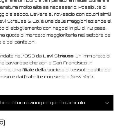
ugare a tamburo a temperatura media. Stirare a
ratura molto alta se necessario. Possibilità di
gio a secco. Lavare al rovescio con colori simili
evi Strauss & Co. è una delle maggiori aziende al
 di abbigliamento con negozi in più di 110 paesi.
na quota di mercato maggioritaria nel settore dei
 e dei pantaloni.
ondata nel
1853
da
Levi Strauss
, un immigrato di
ine bavarese che aprì a San Francisco, in
ornia, una filiale della società di tessuti gestita da
tesso e dai fratelli e con sede a New York.
hiedi informazioni per questo articolo