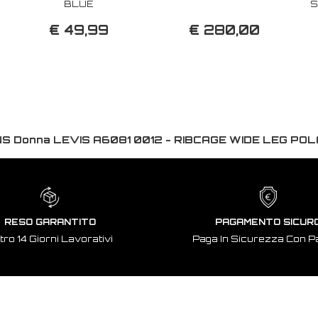
BLUE
S
€ 49,99
€ 280,00
S Donna LEVIS A6081 0012 - RIBCAGE WIDE LEG POL
RESO GARANTITO
PAGAMENTO SICUR
tro 14 Giorni Lavorativi
Paga In Sicurezza Con P