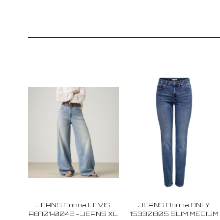
JEANS Donna LEVIS
JEANS Donna ONLY
A8701-0042 - JEANS XL
15330805 SLIM MEDIUM