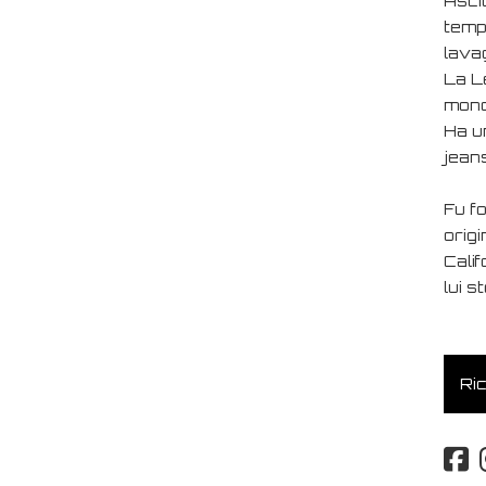
Asci
tempe
lavag
La L
mondo
Ha u
jeans
Fu f
orig
Calif
lui s
Ric