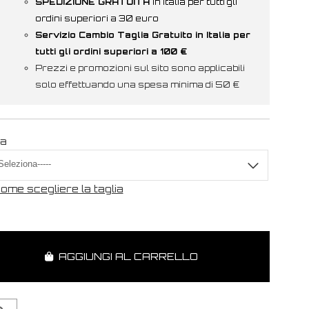
SPEDIZIONE GRATUITA
in Italia per tutti gli
ordini superiori a 30 euro
Servizio Cambio Taglia Gratuito in Italia per
tutti gli ordini superiori a 100 €
Prezzi e promozioni sul sito sono applicabili
solo effettuando una spesa minima di 50 €
ia
ome scegliere la taglia
AGGIUNGI AL CARRELLO