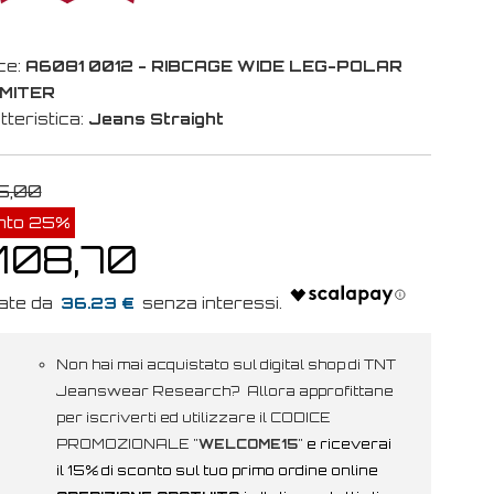
ce:
A6081 0012 - RIBCAGE WIDE LEG-POLAR
IMITER
tteristica:
Jeans Straight
5,00
nto 25%
 108,70
36.23 €
Non hai mai acquistato sul digital shop di TNT
Jeanswear Research? Allora approfittane
per iscriverti ed utilizzare il CODICE
PROMOZIONALE "
WELCOME15
"
e riceverai
il 15% di sconto sul tuo primo ordine online