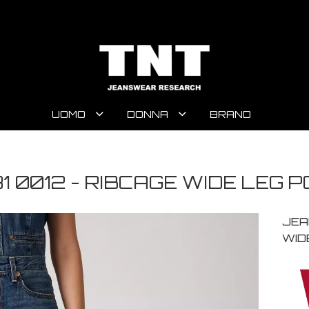
UOMO
DONNA
BRAND
1 0012 - RIBCAGE WIDE LEG 
JEA
WID