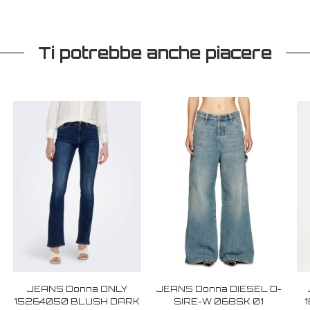
Ti potrebbe anche piacere
JEANS Donna ONLY
JEANS Donna DIESEL D-
15264050 BLUSH DARK
SIRE-W 068SK 01
1