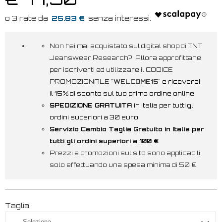
25.83 €
Non hai mai acquistato sul digital shop di TNT
Jeanswear Research? Allora approfittane
per iscriverti ed utilizzare il CODICE
PROMOZIONALE "
WELCOME15
"
e riceverai
il 15% di sconto sul tuo primo ordine online
SPEDIZIONE GRATUITA
in Italia per tutti gli
ordini superiori a 30 euro
Servizio Cambio Taglia Gratuito in Italia per
tutti gli ordini superiori a 100 €
Prezzi e promozioni sul sito sono applicabili
solo effettuando una spesa minima di 50 €
Taglia