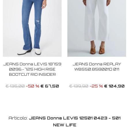
JEANS Donna LEVIS 18759
JEANS Donna REPLAY
0096 - 725 HIGH RISE
WB550.858001D 011
BOOTCUT RIO INSIDER
€ 67,50
€ 104,90
€ 135,00
-50 %
€ 139,90
-25 %
Articolo:
JEANS Donna LEVIS 12501 0423 - 501
NEW LIFE