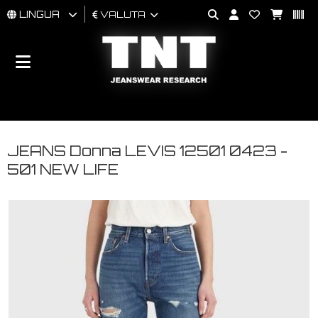
LINGUA
VALUTA
UOMO
DONNA
BRAND
JEANS Donna LEVIS 12501 0423 -
501 NEW LIFE