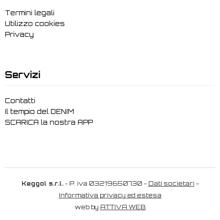
Termini legali
Utilizzo cookies
Privacy
Servizi
Contatti
Il tempio del DENIM
SCARICA la nostra APP
Keggol s.r.l.
- P. iva 03219650730 -
Dati societari
-
Informativa privacy ed estesa
web by
ATTIVA WEB