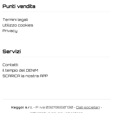
Punti vendita
Termini legali
Utilizzo cookies
Privacy
Servizi
Contatti
Il tempio del DENIM
SCARICA la nostra APP
Keggol s.r.l.
- P. iva 03219650730 -
Dati societari
-