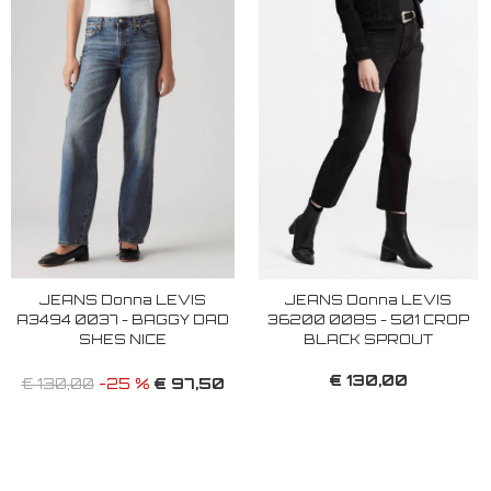
JEANS Donna LEVIS
JEANS Donna LEVIS
A3494 0037 - BAGGY DAD
36200 0085 - 501 CROP
SHES NICE
BLACK SPROUT
€ 130,00
€ 97,50
€ 130,00
-25 %