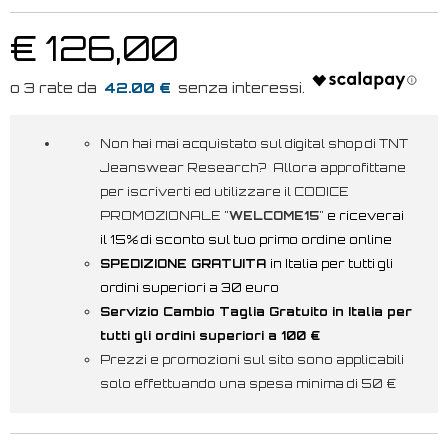
€ 126,00
42.00 €
Non hai mai acquistato sul digital shop di TNT
Jeanswear Research? Allora approfittane
per iscriverti ed utilizzare il CODICE
PROMOZIONALE "
WELCOME15
"
e riceverai
il 15% di sconto sul tuo primo ordine online
SPEDIZIONE GRATUITA
in Italia per tutti gli
ordini superiori a 30 euro
Servizio Cambio Taglia Gratuito in Italia per
tutti gli ordini superiori a 100 €
Prezzi e promozioni sul sito sono applicabili
solo effettuando una spesa minima di 50 €