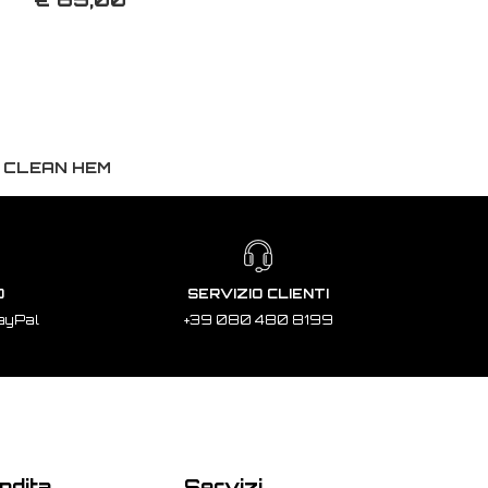
G CLEAN HEM
O
SERVIZIO CLIENTI
ayPal
+39 080 480 8199
ndita
Servizi