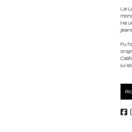
La L
mondo
Ha u
jeans
Fu f
orig
Calif
lui s
Ric