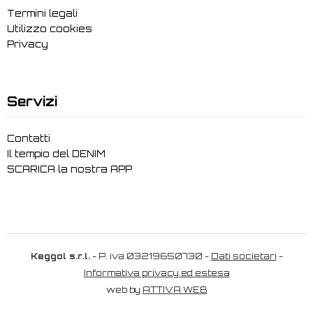
Termini legali
Utilizzo cookies
Privacy
Servizi
Contatti
Il tempio del DENIM
SCARICA la nostra APP
Keggol s.r.l.
- P. iva 03219650730 -
Dati societari
-
Informativa privacy ed estesa
web by
ATTIVA WEB