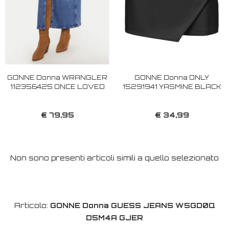
GONNE Donna WRANGLER
GONNE Donna ONLY
112356425 ONCE LOVED
15291941 YASMINE BLACK
€ 79,95
€ 34,99
Non sono presenti articoli simili a quello selezionato
Articolo:
GONNE Donna GUESS JEANS W5GD0Q
D5M4A GJER