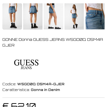
GONNE Donna GUESS JEANS W5GD0Q D5M4A
GJER
Codice:
W5GD0Q D5M4A-GJER
Caratteristica:
Gonna in Denim
€ 62,10