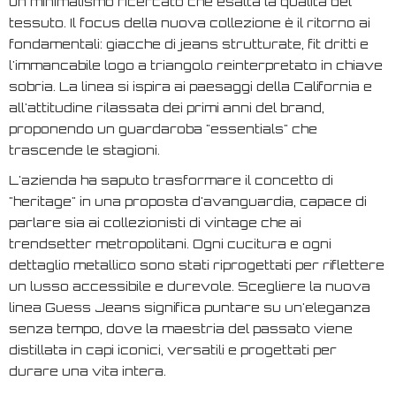
un minimalismo ricercato che esalta la qualità del
tessuto. Il focus della nuova collezione è il ritorno ai
fondamentali: giacche di jeans strutturate, fit dritti e
l'immancabile logo a triangolo reinterpretato in chiave
sobria. La linea si ispira ai paesaggi della California e
all'attitudine rilassata dei primi anni del brand,
proponendo un guardaroba "essentials" che
trascende le stagioni.
L'azienda ha saputo trasformare il concetto di
"heritage" in una proposta d'avanguardia, capace di
parlare sia ai collezionisti di vintage che ai
trendsetter metropolitani. Ogni cucitura e ogni
dettaglio metallico sono stati riprogettati per riflettere
un lusso accessibile e durevole. Scegliere la nuova
linea Guess Jeans significa puntare su un'eleganza
senza tempo, dove la maestria del passato viene
distillata in capi iconici, versatili e progettati per
durare una vita intera.