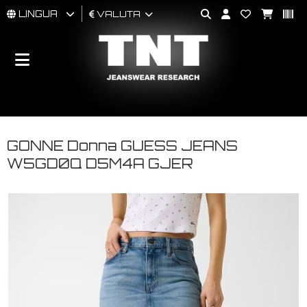
LINGUA
VALUTA
UOMO
DONNA
BRAND
GONNE Donna GUESS JEANS
W5GD0Q D5M4A GJER