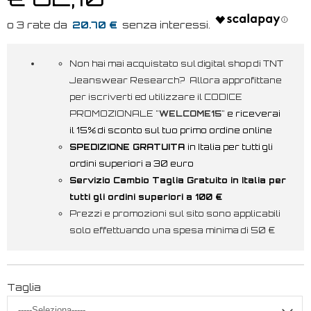
20.70 €
Non hai mai acquistato sul digital shop di TNT
Jeanswear Research? Allora approfittane
per iscriverti ed utilizzare il CODICE
PROMOZIONALE "
WELCOME15
"
e riceverai
il 15% di sconto sul tuo primo ordine online
SPEDIZIONE GRATUITA
in Italia per tutti gli
ordini superiori a 30 euro
Servizio Cambio Taglia Gratuito in Italia per
tutti gli ordini superiori a 100 €
Prezzi e promozioni sul sito sono applicabili
solo effettuando una spesa minima di 50 €
Taglia