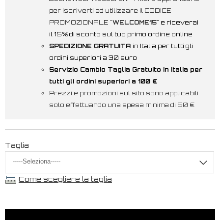
per iscriverti ed utilizzare il CODICE
PROMOZIONALE "
WELCOME15
"
e riceverai
il 15% di sconto sul tuo primo ordine online
SPEDIZIONE GRATUITA
in Italia per tutti gli
ordini superiori a 30 euro
Servizio Cambio Taglia Gratuito in Italia per
tutti gli ordini superiori a 100 €
Prezzi e promozioni sul sito sono applicabili
solo effettuando una spesa minima di 50 €
Taglia
Come scegliere la taglia