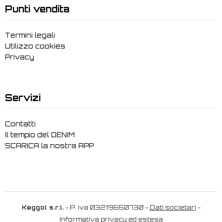
Punti vendita
Termini legali
Utilizzo cookies
Privacy
Servizi
Contatti
Il tempio del DENIM
SCARICA la nostra APP
Keggol s.r.l.
- P. iva 03219650730 -
Dati societari
-
Informativa privacy ed estesa