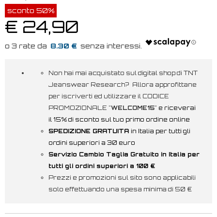
sconto 50%
€ 24,90
8.30 €
Non hai mai acquistato sul digital shop di TNT
Jeanswear Research? Allora approfittane
per iscriverti ed utilizzare il CODICE
PROMOZIONALE "
WELCOME15
"
e riceverai
il 15% di sconto sul tuo primo ordine online
SPEDIZIONE GRATUITA
in Italia per tutti gli
ordini superiori a 30 euro
Servizio Cambio Taglia Gratuito in Italia per
tutti gli ordini superiori a 100 €
Prezzi e promozioni sul sito sono applicabili
solo effettuando una spesa minima di 50 €