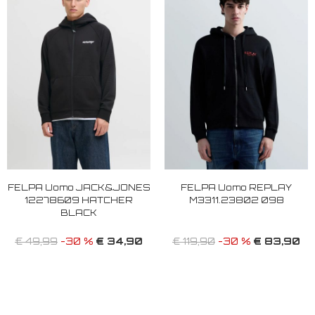
FELPA Uomo JACK&JONES
FELPA Uomo REPLAY
12278609 HATCHER
M3311.23802 098
BLACK
€ 34,90
€ 83,90
€ 49,99
-30 %
€ 119,90
-30 %