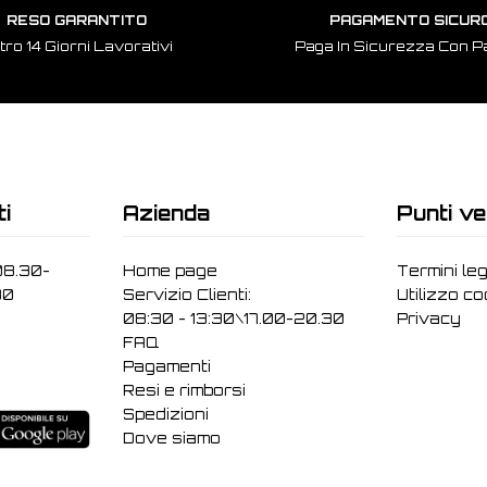
RESO GARANTITO
PAGAMENTO SICUR
tro 14 Giorni Lavorativi
Paga In Sicurezza Con P
ti
Azienda
Punti ve
08.30-
Home page
Termini leg
30
Servizio Clienti:
Utilizzo c
08:30 - 13:30\17.00-20.30
Privacy
FAQ
Pagamenti
Resi e rimborsi
Spedizioni
Dove siamo