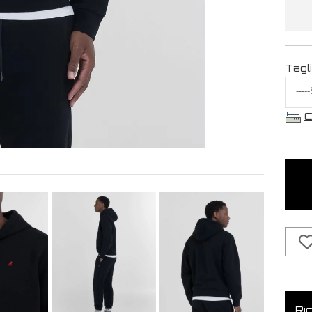
Tagl
C
Ric