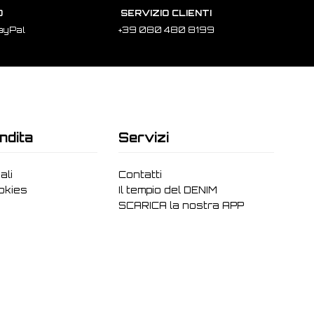
O
SERVIZIO CLIENTI
ayPal
+39 080 480 8199
ndita
Servizi
ali
Contatti
ookies
Il tempio del DENIM
SCARICA la nostra APP