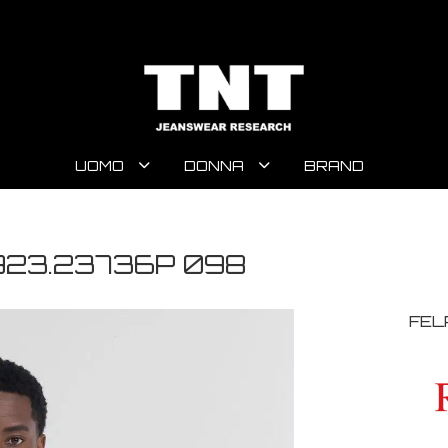
UOMO
DONNA
BRAND
923.23736P 098
FEL