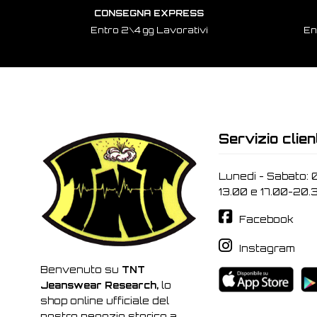
CONSEGNA EXPRESS
Entro 2\4 gg Lavorativi
En
Servizio clien
Lunedi - Sabato: 
13.00 e 17.00-20.
Facebook
Instagram
Benvenuto su
TNT
Jeanswear Research,
lo
shop online ufficiale del
nostro negozio storico a