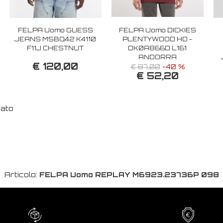
FELPA Uomo GUESS
FELPA Uomo DICKIES
JEANS M5BQ42 K4110
PLENTYWOOD HD -
F11J CHESTNUT
DK0A866D L161
ANDORRA
€ 120,00
€ 87,00
-40 %
€ 52,20
nato
Articolo:
FELPA Uomo REPLAY M6923.23736P 098