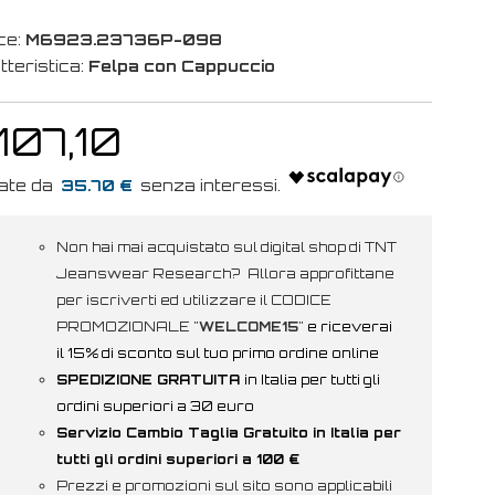
ce:
M6923.23736P-098
tteristica:
Felpa con Cappuccio
107,10
35.70 €
Non hai mai acquistato sul digital shop di TNT
Jeanswear Research? Allora approfittane
per iscriverti ed utilizzare il CODICE
PROMOZIONALE "
WELCOME15
"
e riceverai
il 15% di sconto sul tuo primo ordine online
SPEDIZIONE GRATUITA
in Italia per tutti gli
ordini superiori a 30 euro
Servizio Cambio Taglia Gratuito in Italia per
tutti gli ordini superiori a 100 €
Prezzi e promozioni sul sito sono applicabili