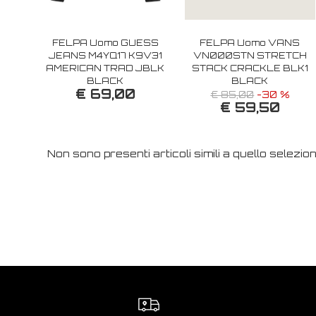
FELPA Uomo GUESS
FELPA Uomo VANS
JEANS M4YQ17 K9V31
VN000STN STRETCH
AMERICAN TRAD JBLK
STACK CRACKLE BLK1
BLACK
BLACK
€ 69,00
€ 85,00
-30 %
€ 59,50
Non sono presenti articoli simili a quello selezio