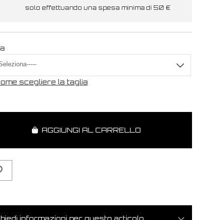
solo effettuando una spesa minima di 50 €
ia
ome scegliere la taglia
AGGIUNGI AL CARRELLO
hiedi informazioni per questo articolo