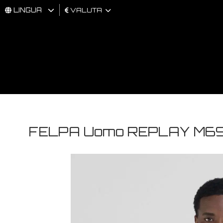
LINGUA
VALUTA
UOMO
DONNA
BRAND
FELPA Uomo REPLAY M6