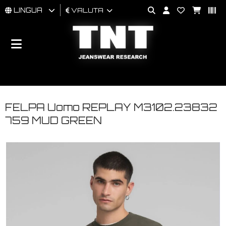
LINGUA
VALUTA
UOMO
DONNA
BRAND
FELPA Uomo REPLAY M3102.23832
759 MUD GREEN