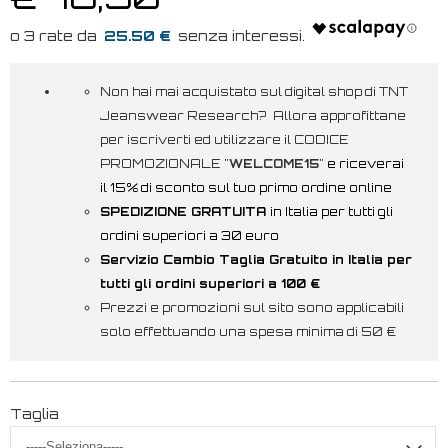
25.50 €
Non hai mai acquistato sul digital shop di TNT
Jeanswear Research? Allora approfittane
per iscriverti ed utilizzare il CODICE
PROMOZIONALE "
WELCOME15
"
e riceverai
il 15% di sconto sul tuo primo ordine online
SPEDIZIONE GRATUITA
in Italia per tutti gli
ordini superiori a 30 euro
Servizio Cambio Taglia Gratuito in Italia per
tutti gli ordini superiori a 100 €
Prezzi e promozioni sul sito sono applicabili
solo effettuando una spesa minima di 50 €
Taglia