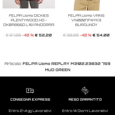
FELPA Uomo DICKIES
FELPA Uomo VANS
PLENTYWOOD HD -
VN0007FWYK3
DK0A866D L161 ANDORRA
BURGUNDY
€ 52,20
€ 54,00
€ 87,00
-40 %
€ 90,00
-40 %
Articolo:
FELPA Uomo REPLAY M3102.23832 759
MUD GREEN
CONSEGNA EXPRESS
RESO GARANTITO
Entro 2\4 gg Lavorativi
Entro 14 Giorni Lavorativi