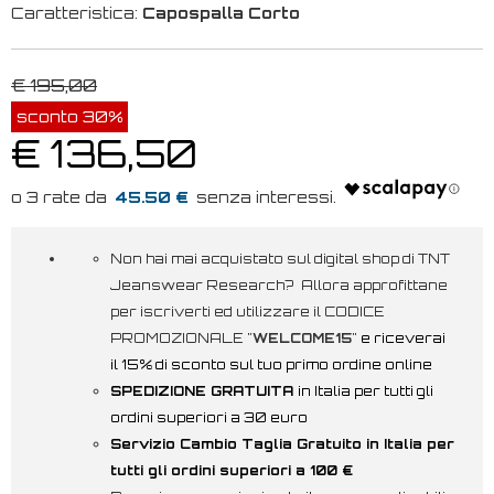
Caratteristica:
Capospalla Corto
€ 195,00
sconto 30%
€ 136,50
45.50 €
Non hai mai acquistato sul digital shop di TNT
Jeanswear Research? Allora approfittane
per iscriverti ed utilizzare il CODICE
PROMOZIONALE "
WELCOME15
"
e riceverai
il 15% di sconto sul tuo primo ordine online
SPEDIZIONE GRATUITA
in Italia per tutti gli
ordini superiori a 30 euro
Servizio Cambio Taglia Gratuito in Italia per
tutti gli ordini superiori a 100 €