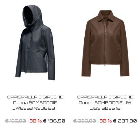
CAPISPALLA E GIACCHE
CAPISPALLA E GIACCHE
Donna BOMBOOGIE
Donna BOMBOOGIE JW
JW8363 NSD6 297
LISS SBE6 12
€ 136,50
€ 237,30
€ 195,00
-30 %
€ 339,00
-30 %