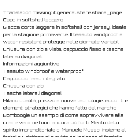
Translation missing: it.general.share.share_page
Capo in softshell leggero
Giacca corta leggera in softshell con jersey, ideale
per la stagione primaverile. Il tessuto windproof e
water resistant protegge nelle giornate variabili.
Chiusura con zip a vista, cappuccio fisso e tasche
laterali diagonali.
Informazioni aggiuntive
Tessuto windproof e waterproof
Cappuccio fisso integrato
Chiusura con zip
Tasche laterali diagonali
Milano qualità, prezzo e nuove tecnologie: ecco i tre
elementi strategici che hanno fatto del marchio
Bomboogie un esempio di come sopravvivere alla
crisi e venirne fuori ancora più forti. Merito dello
spirito imprenditoriale di Manuele Musso, insieme al