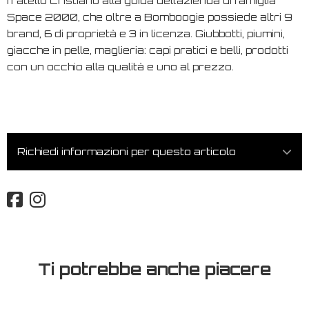
fratello Cristiano alla guida dell’azienda di famiglia
Space 2000, che oltre a Bomboogie possiede altri 9
brand, 6 di proprietà e 3 in licenza. Giubbotti, piumini,
giacche in pelle, maglieria: capi pratici e belli, prodotti
con un occhio alla qualità e uno al prezzo.
Richiedi informazioni per questo articolo
Ti potrebbe anche piacere