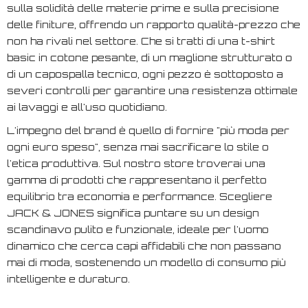
sulla solidità delle materie prime e sulla precisione
delle finiture, offrendo un rapporto qualità-prezzo che
non ha rivali nel settore. Che si tratti di una t-shirt
basic in cotone pesante, di un maglione strutturato o
di un capospalla tecnico, ogni pezzo è sottoposto a
severi controlli per garantire una resistenza ottimale
ai lavaggi e all'uso quotidiano.
L'impegno del brand è quello di fornire "più moda per
ogni euro speso", senza mai sacrificare lo stile o
l'etica produttiva. Sul nostro store troverai una
gamma di prodotti che rappresentano il perfetto
equilibrio tra economia e performance. Scegliere
JACK & JONES significa puntare su un design
scandinavo pulito e funzionale, ideale per l'uomo
dinamico che cerca capi affidabili che non passano
mai di moda, sostenendo un modello di consumo più
intelligente e duraturo.