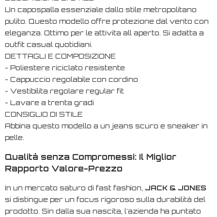
Un capospalla essenziale dallo stile metropolitano
pulito. Questo modello offre protezione dal vento con
eleganza. Ottimo per le attivita all aperto. Si adatta a
outfit casual quotidiani.
DETTAGLI E COMPOSIZIONE
- Poliestere riciclato resistente
- Cappuccio regolabile con cordino
- Vestibilita regolare regular fit
- Lavare a trenta gradi
CONSIGLIO DI STILE
Abbina questo modello a un jeans scuro e sneaker in
pelle.
Qualità senza Compromessi: Il Miglior
Rapporto Valore-Prezzo
In un mercato saturo di
fast fashion
,
JACK & JONES
si distingue per un focus rigoroso sulla durabilità del
prodotto. Sin dalla sua nascita, l'azienda ha puntato