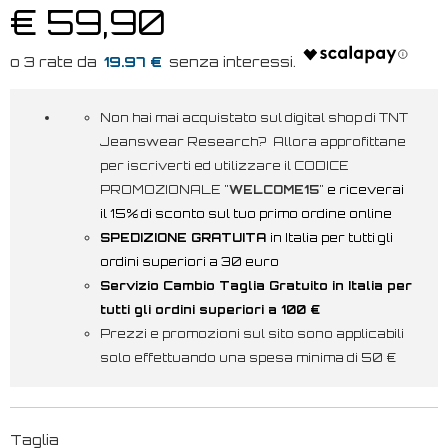
€ 59,90
19.97 €
Non hai mai acquistato sul digital shop di TNT
Jeanswear Research? Allora approfittane
per iscriverti ed utilizzare il CODICE
PROMOZIONALE "
WELCOME15
"
e riceverai
il 15% di sconto sul tuo primo ordine online
SPEDIZIONE GRATUITA
in Italia per tutti gli
ordini superiori a 30 euro
Servizio Cambio Taglia Gratuito in Italia per
tutti gli ordini superiori a 100 €
Prezzi e promozioni sul sito sono applicabili
solo effettuando una spesa minima di 50 €
Taglia