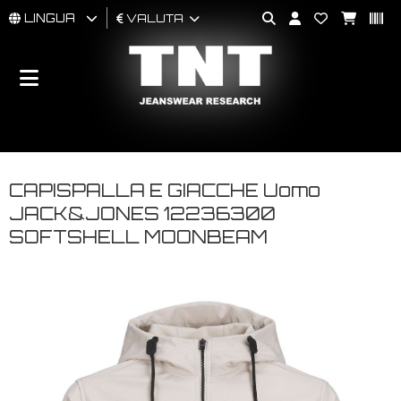
LINGUA
VALUTA
UOMO
DONNA
BRAND
CAPISPALLA E GIACCHE Uomo
JACK&JONES 12236300
SOFTSHELL MOONBEAM