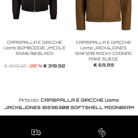
CAPISPALLA E GIACCHE
CAPISPALLA E GIACCHE
Uomo BOMBOOGIE JMCOLE
Uomo JACK&JONES
SNN6 90 BLACK
12147218 ROCKY COGNAC
FAKE SUEDE
€ 69,99
€ 319,92
€ 399,90
-20 %
Articolo:
CAPISPALLA E GIACCHE Uomo
JACK&JONES 12236300 SOFTSHELL MOONBEAM