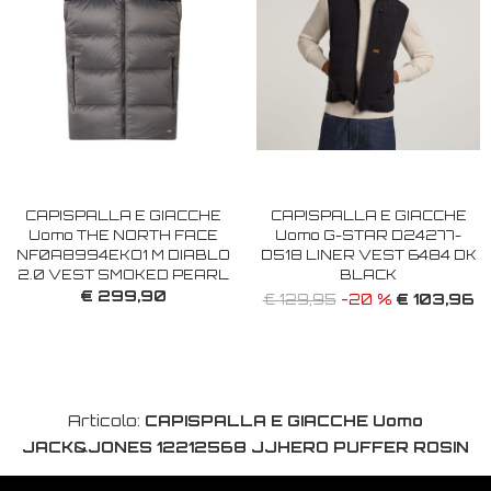
CAPISPALLA E GIACCHE
CAPISPALLA E GIACCHE
Uomo THE NORTH FACE
Uomo G-STAR D24277-
NF0A8994EKO1 M DIABLO
D518 LINER VEST 6484 DK
2.0 VEST SMOKED PEARL
BLACK
€ 299,90
€ 103,96
€ 129,95
-20 %
Articolo:
CAPISPALLA E GIACCHE Uomo
JACK&JONES 12212568 JJHERO PUFFER ROSIN