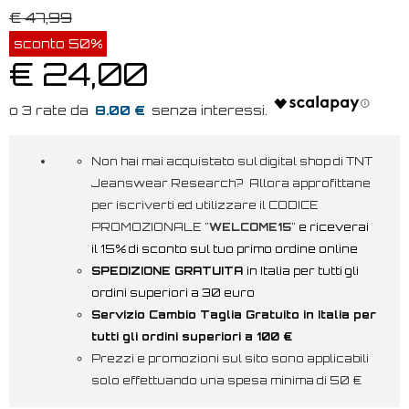
€ 47,99
sconto 50%
€ 24,00
8.00 €
Non hai mai acquistato sul digital shop di TNT
Jeanswear Research? Allora approfittane
per iscriverti ed utilizzare il CODICE
PROMOZIONALE "
WELCOME15
"
e riceverai
il 15% di sconto sul tuo primo ordine online
SPEDIZIONE GRATUITA
in Italia per tutti gli
ordini superiori a 30 euro
Servizio Cambio Taglia Gratuito in Italia per
tutti gli ordini superiori a 100 €
Prezzi e promozioni sul sito sono applicabili
solo effettuando una spesa minima di 50 €