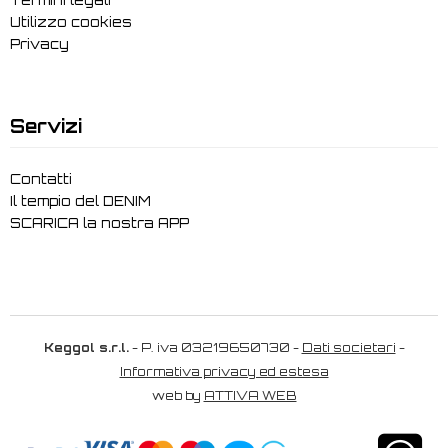
Termini legali
Utilizzo cookies
Privacy
Servizi
Contatti
Il tempio del DENIM
SCARICA la nostra APP
Keggol s.r.l.
- P. iva 03219650730 -
Dati societari
-
Informativa privacy ed estesa
web by
ATTIVA WEB