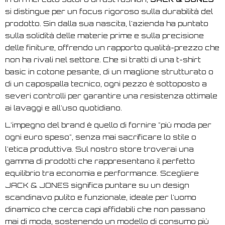
si distingue per un focus rigoroso sulla durabilità del
prodotto. Sin dalla sua nascita, l'azienda ha puntato
sulla solidità delle materie prime e sulla precisione
delle finiture, offrendo un rapporto qualità-prezzo che
non ha rivali nel settore. Che si tratti di una t-shirt
basic in cotone pesante, di un maglione strutturato o
di un capospalla tecnico, ogni pezzo è sottoposto a
severi controlli per garantire una resistenza ottimale
ai lavaggi e all'uso quotidiano.
L'impegno del brand è quello di fornire "più moda per
ogni euro speso", senza mai sacrificare lo stile o
l'etica produttiva. Sul nostro store troverai una
gamma di prodotti che rappresentano il perfetto
equilibrio tra economia e performance. Scegliere
JACK & JONES significa puntare su un design
scandinavo pulito e funzionale, ideale per l'uomo
dinamico che cerca capi affidabili che non passano
mai di moda, sostenendo un modello di consumo più