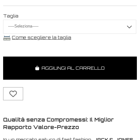
Taglia
Come scegliere la taglia
AGGIUNGI AL CARRELLO
Qualità senza Compromessi: Il Miglior
Rapporto Valore-Prezzo
In un mercato saturo di
fast fashion
,
JACK & JONES