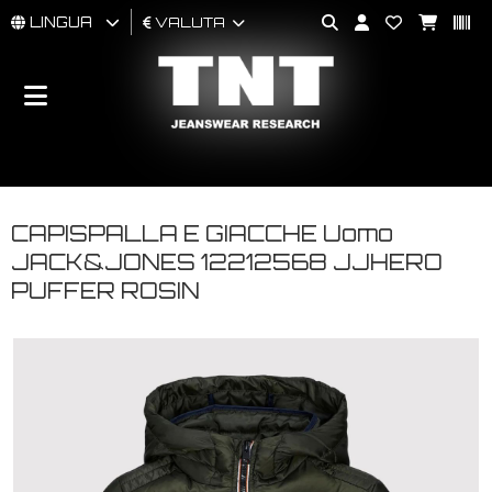
LINGUA
VALUTA
UOMO
DONNA
BRAND
CAPISPALLA E GIACCHE Uomo
JACK&JONES 12212568 JJHERO
PUFFER ROSIN