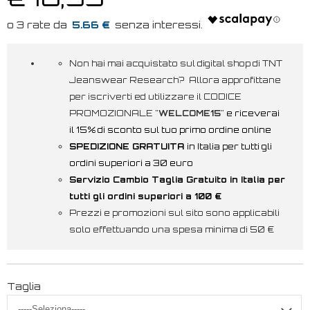
5.66 €
Non hai mai acquistato sul digital shop di TNT
Jeanswear Research? Allora approfittane
per iscriverti ed utilizzare il CODICE
PROMOZIONALE "
WELCOME15
"
e riceverai
il 15% di sconto sul tuo primo ordine online
SPEDIZIONE GRATUITA
in Italia per tutti gli
ordini superiori a 30 euro
Servizio Cambio Taglia Gratuito in Italia per
tutti gli ordini superiori a 100 €
Prezzi e promozioni sul sito sono applicabili
solo effettuando una spesa minima di 50 €
Taglia