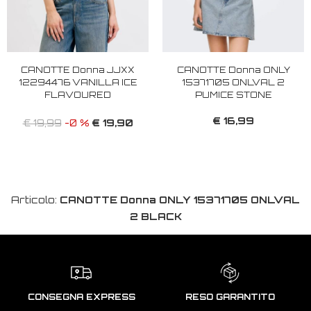
CANOTTE Donna JJXX
CANOTTE Donna ONLY
12294476 VANILLA ICE
15371705 ONLVAL 2
FLAVOURED
PUMICE STONE
€ 16,99
€ 19,90
€ 19,99
-0 %
Articolo:
CANOTTE Donna ONLY 15371705 ONLVAL
2 BLACK
CONSEGNA EXPRESS
RESO GARANTITO