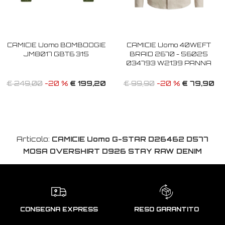
CAMICIE Uomo BOMBOOGIE
CAMICIE Uomo 40WEFT
JM8017 GBT6 315
BRAID 2670 - 56025
034793 W2139 PANNA
€ 199,20
€ 79,90
€ 249,00
-20 %
€ 99,90
-20 %
Articolo:
CAMICIE Uomo G-STAR D26462 D577
MOSA OVERSHIRT D926 STAY RAW DENIM
CONSEGNA EXPRESS
RESO GARANTITO