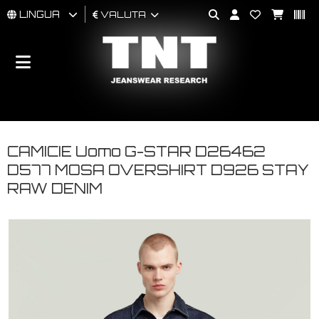
LINGUA
VALUTA
UOMO
DONNA
BRAND
CAMICIE Uomo G-STAR D26462
D577 MOSA OVERSHIRT D926 STAY
RAW DENIM