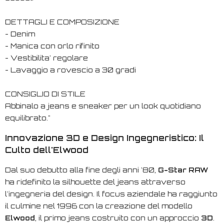
DETTAGLI E COMPOSIZIONE
- Denim
- Manica con orlo rifinito
- Vestibilita' regolare
- Lavaggio a rovescio a 30 gradi
CONSIGLIO DI STILE
Abbinalo a jeans e sneaker per un look quotidiano
equilibrato."
Innovazione 3D e Design Ingegneristico: Il
Culto dell'Elwood
Dal suo debutto alla fine degli anni '80,
G-Star RAW
ha ridefinito la silhouette del jeans attraverso
l'ingegneria del design. Il focus aziendale ha raggiunto
il culmine nel 1996 con la creazione del modello
Elwood
, il primo jeans costruito con un approccio
3D
.