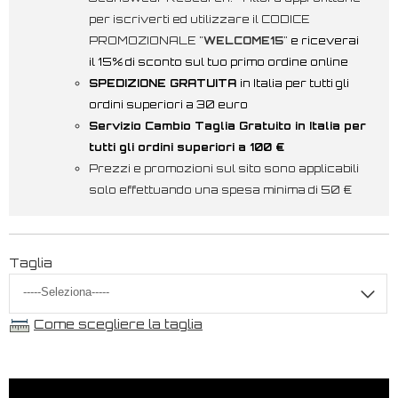
per iscriverti ed utilizzare il CODICE
PROMOZIONALE "
WELCOME15
"
e riceverai
il 15% di sconto sul tuo primo ordine online
SPEDIZIONE GRATUITA
in Italia per tutti gli
ordini superiori a 30 euro
Servizio Cambio Taglia Gratuito in Italia per
tutti gli ordini superiori a 100 €
Prezzi e promozioni sul sito sono applicabili
solo effettuando una spesa minima di 50 €
Taglia
Come scegliere la taglia