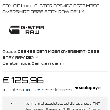
CAMICIE Uomo G-STAR D26462 D577 MOSA
OVERSHIRT D926 STAY RAW DENIM
Codice:
D26462 D577 MOSA OVERSHIRT-D926
STAY RAW DENIM
Caratteristica:
Camicia in denim
€ 125,96
41.98 €
Non hai mai acquistato sul digital shop di TNT
Jeanswear Research? Allora approfittane