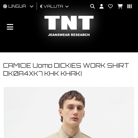
LINGUA
VALUTA
UOMO
DONNA
BRAND
CAMICIE Uomo DICKIES WORK SHIRT
DK0A4XK7 KHK KHAKI