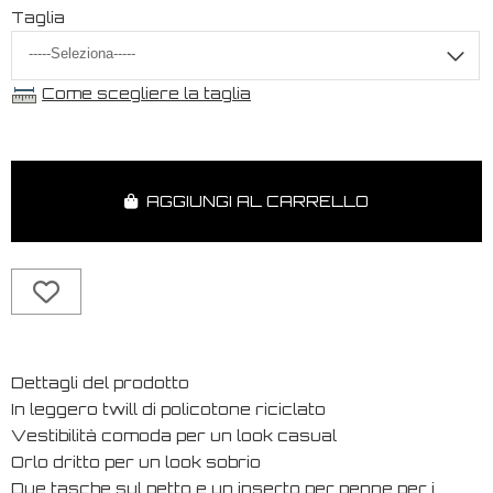
Taglia
Come scegliere la taglia
AGGIUNGI AL CARRELLO
Dettagli del prodotto
In leggero twill di policotone riciclato
Vestibilità comoda per un look casual
Orlo dritto per un look sobrio
Due tasche sul petto e un inserto per penne per i