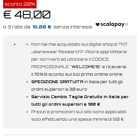
sconto 20%
€ 48,00
16.00 €
Non hai mai acquistato sul digital shop di TNT
Jeanswear Research? Allora approfittane
per iscriverti ed utilizzare il CODICE
PROMOZIONALE "
WELCOME15
"
e riceverai
il 15% di sconto sul tuo primo ordine online
SPEDIZIONE GRATUITA
in Italia per tutti gli
ordini superiori a 30 euro
Servizio Cambio Taglia Gratuito in Italia per
tutti gli ordini superiori a 100 €
Prezzi e promozioni sul sito sono applicabili
solo effettuando una spesa minima di 50 €