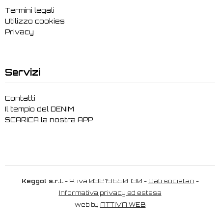
Termini legali
Utilizzo cookies
Privacy
Servizi
Contatti
Il tempio del DENIM
SCARICA la nostra APP
Keggol s.r.l.
- P. iva 03219650730 -
Dati societari
-
Informativa privacy ed estesa
web by
ATTIVA WEB