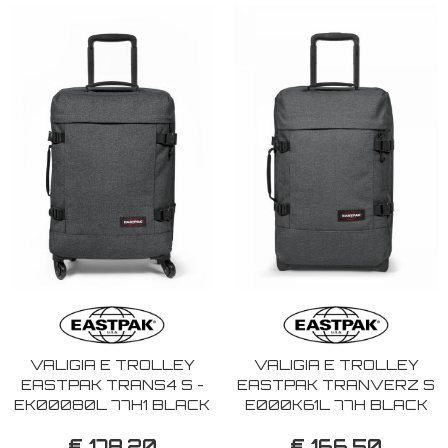
VALIGIA E TROLLEY
VALIGIA E TROLLEY
EASTPAK TRANS4 S -
EASTPAK TRANVERZ S
EK00080L 77H1 BLACK
E000K61L 77H BLACK
DENIM
DENIM
€ 178,20
€ 166,50