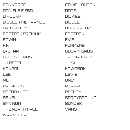
CONVERSE
CRIME LONDON
DANIELE FIESOLI
DATE
DIADORA
DICKIES
DIESEL TIME FRAMES
DIESEL
DR. MARTENS
DSQUARED2
EASTPAK PREMIUM
EASTPAK
EDWIN
EVISU
F..K
FOAMERS
G-STAR
GOORIN BROS.
GUESS JEANS
JACK&JONES
JJ REBEL
JJXX
KANGOL
KAWASAKI
LEE
LEVIS
MET
ONLY
PRO-KEDS
PURAAI
REEBOK LTD
REPLAY
SENSI
SPRAYGROUND
SPRINGA
SUNDEK
THE NORTH FACE
VANS
WRANGLER