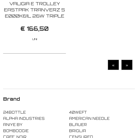
VALIGIA E TROLLEY
EASTPAK TRANVERZ S
E000K61L 26W TRIPLE
DENIM
€ 166,50
UNI
«
»
Brand
24BOTTLE
40WEFT
ALPHA INDUSTRIES
AMERICAN NEEDLE
ANIYE BY
BLAUER
BOMBOOGIE
BRIGLIA
CAFE' NOIR
CENSURED