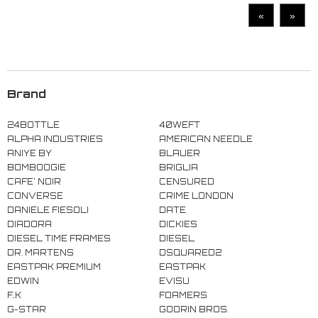
«
»
Brand
24BOTTLE
40WEFT
ALPHA INDUSTRIES
AMERICAN NEEDLE
ANIYE BY
BLAUER
BOMBOOGIE
BRIGLIA
CAFE' NOIR
CENSURED
CONVERSE
CRIME LONDON
DANIELE FIESOLI
DATE
DIADORA
DICKIES
DIESEL TIME FRAMES
DIESEL
DR. MARTENS
DSQUARED2
EASTPAK PREMIUM
EASTPAK
EDWIN
EVISU
F..K
FOAMERS
G-STAR
GOORIN BROS.