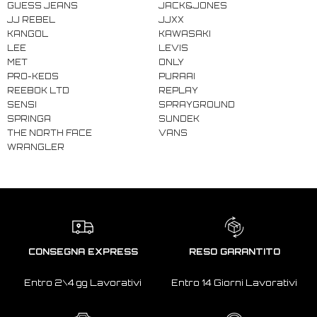
GUESS JEANS
JACK&JONES
JJ REBEL
JJXX
KANGOL
KAWASAKI
LEE
LEVIS
MET
ONLY
PRO-KEDS
PURAAI
REEBOK LTD
REPLAY
SENSI
SPRAYGROUND
SPRINGA
SUNDEK
THE NORTH FACE
VANS
WRANGLER
CONSEGNA EXPRESS
RESO GARANTITO
Entro 2\4 gg Lavorativi
Entro 14 Giorni Lavorativi