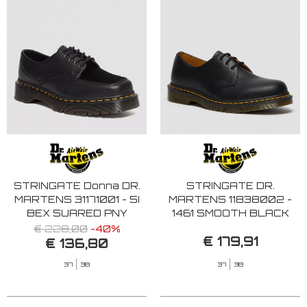
STRINGATE Donna DR.
STRINGATE DR.
MARTENS 31171001 - 5I
MARTENS 11838002 -
BEX SUARED PNY
1461 SMOOTH BLACK
BLACK
€ 228,00
-40%
€ 179,91
€ 136,80
37
38
37
38