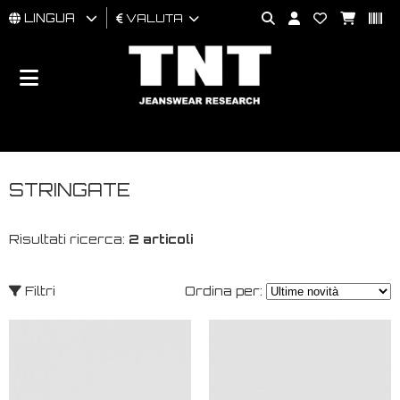
LINGUA
VALUTA
UOMO
DONNA
BRAND
STRINGATE
Risultati ricerca:
2 articoli
Filtri
Ordina per: