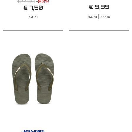
BLAZER
€ 14,99
-50%
€ 9,99
€ 7,50
40/41
40/41
44/45