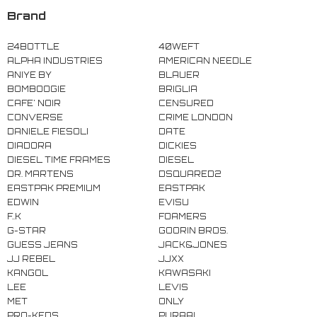
Brand
24BOTTLE
40WEFT
ALPHA INDUSTRIES
AMERICAN NEEDLE
ANIYE BY
BLAUER
BOMBOOGIE
BRIGLIA
CAFE' NOIR
CENSURED
CONVERSE
CRIME LONDON
DANIELE FIESOLI
DATE
DIADORA
DICKIES
DIESEL TIME FRAMES
DIESEL
DR. MARTENS
DSQUARED2
EASTPAK PREMIUM
EASTPAK
EDWIN
EVISU
F..K
FOAMERS
G-STAR
GOORIN BROS.
GUESS JEANS
JACK&JONES
JJ REBEL
JJXX
KANGOL
KAWASAKI
LEE
LEVIS
MET
ONLY
PRO-KEDS
PURAAI