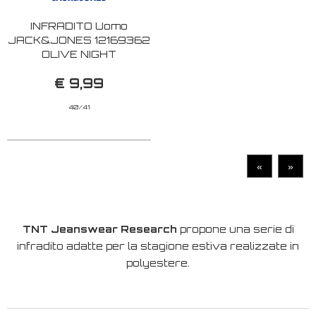
INFRADITO Uomo
JACK&JONES 12169362
OLIVE NIGHT
€ 9,99
40/41
«
»
TNT Jeanswear Research
propone una serie di
infradito adatte per la stagione estiva realizzate in
polyestere.