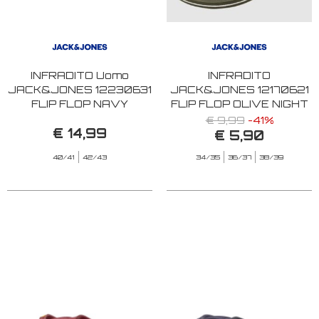
INFRADITO Uomo
INFRADITO
JACK&JONES 12230631
JACK&JONES 12170621
FLIP FLOP NAVY
FLIP FLOP OLIVE NIGHT
BLAZER
€ 9,99
-41%
€ 14,99
€ 5,90
40/41
42/43
34/35
36/37
38/39