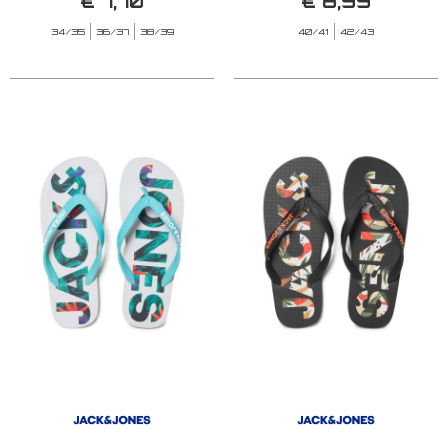
€ 7,70
€ 8,99
34/35
36/37
38/39
40/41
42/43