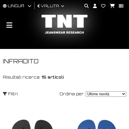
LINGUA
VALUTA
UOMO
DONNA
BRAND
INFRADITO
Risultati ricerca:
15 articoli
Filtri
Ordina per: