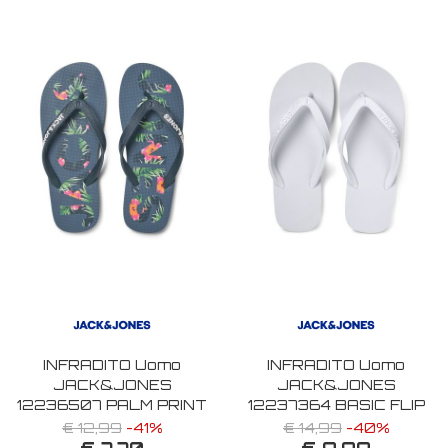
INFRADITO Uomo
INFRADITO Uomo
JACK&JONES
JACK&JONES
12236507 PALM PRINT
12237364 BASIC FLIP
NAVY BLAZER
FLOP WHITE
€ 12,99
-41%
€ 14,99
-40%