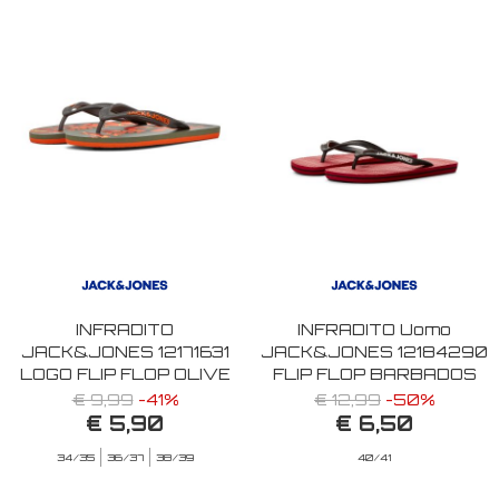
INFRADITO
INFRADITO Uomo
JACK&JONES 12171631
JACK&JONES 12184290
LOGO FLIP FLOP OLIVE
FLIP FLOP BARBADOS
NIGHT
CHERRY
€ 9,99
-41%
€ 12,99
-50%
€ 5,90
€ 6,50
34/35
36/37
38/39
40/41