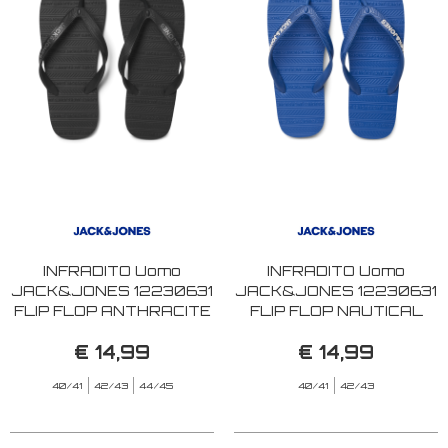
INFRADITO Uomo
INFRADITO Uomo
JACK&JONES 12230631
JACK&JONES 12230631
FLIP FLOP ANTHRACITE
FLIP FLOP NAUTICAL
BLUE
€ 14,99
€ 14,99
40/41
42/43
44/45
40/41
42/43