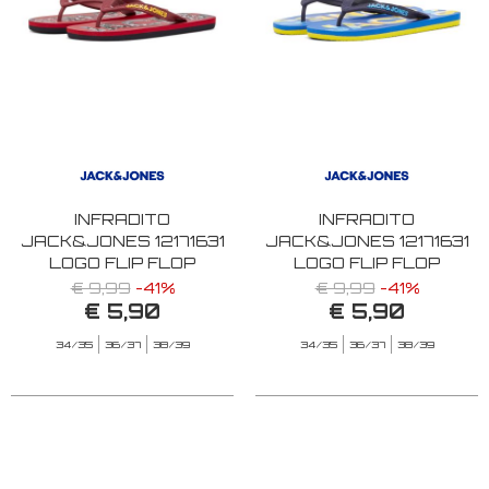
INFRADITO
INFRADITO
JACK&JONES 12171631
JACK&JONES 12171631
LOGO FLIP FLOP
LOGO FLIP FLOP
BARBADOS CHERRY
INPERIAL BLUE
€ 9,99
-41%
€ 9,99
-41%
€ 5,90
€ 5,90
34/35
36/37
38/39
34/35
36/37
38/39