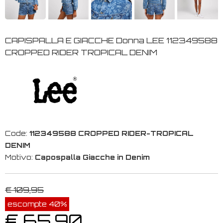
CAPISPALLA E GIACCHE Donna LEE 112349588
CROPPED RIDER TROPICAL DENIM
Code:
112349588 CROPPED RIDER-TROPICAL
DENIM
Motivo:
Capospalla Giacche in Denim
€ 109,95
escompte 40%
€ 65,90