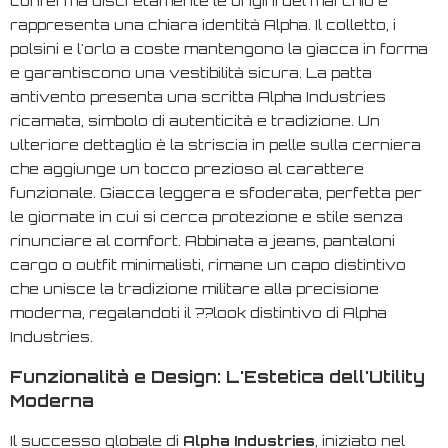
conferma discretamente le origini del marchio e
rappresenta una chiara identità Alpha. Il colletto, i
polsini e l'orlo a coste mantengono la giacca in forma
e garantiscono una vestibilità sicura. La patta
antivento presenta una scritta Alpha Industries
ricamata, simbolo di autenticità e tradizione. Un
ulteriore dettaglio è la striscia in pelle sulla cerniera
che aggiunge un tocco prezioso al carattere
funzionale. Giacca leggera e sfoderata, perfetta per
le giornate in cui si cerca protezione e stile senza
rinunciare al comfort. Abbinata a jeans, pantaloni
cargo o outfit minimalisti, rimane un capo distintivo
che unisce la tradizione militare alla precisione
moderna, regalandoti il ??look distintivo di Alpha
Industries.
Funzionalità e Design: L'Estetica dell'Utility
Moderna
Il successo globale di
Alpha Industries
, iniziato nel