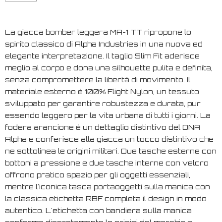
La giacca bomber leggera MA-1 TT ripropone lo
spirito classico di Alpha Industries in una nuova ed
elegante interpretazione. Il taglio Slim Fit aderisce
meglio al corpo e dona una silhouette pulita e definita,
senza compromettere la libertà di movimento. Il
materiale esterno è 100% Flight Nylon, un tessuto
sviluppato per garantire robustezza e durata, pur
essendo leggero per la vita urbana di tutti i giorni. La
fodera arancione è un dettaglio distintivo del DNA
Alpha e conferisce alla giacca un tocco distintivo che
ne sottolinea le origini militari. Due tasche esterne con
bottoni a pressione e due tasche interne con velcro
offrono pratico spazio per gli oggetti essenziali,
mentre l'iconica tasca portaoggetti sulla manica con
la classica etichetta RBF completa il design in modo
autentico. L'etichetta con bandiera sulla manica