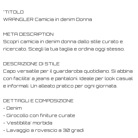
"TITOLO
WRANGLER Camicia in denim Donna
META DESCRIPTION
Scopri camicia in denim donna dallo stile curato e
ricercato. Scegli la tua taglia e ordina oggi stesso.
DESCRIZIONE DI STILE
Capo versatile per il guardaroba quotidiano. Si abbina
con facilita' a jeans e pantaloni. Ideale per look casual
e informali. Un alleato pratico per ogni giornata.
DETTAGLI E COMPOSIZIONE
- Denim
- Girocollo con finiture curate
- Vestibilita' morbida
- Lavaggio a rovescio a 30 gradi