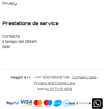
Privacy
Prestations de service
Contacts
Il tempio del DENIM
APP
Keggol s.r.l.
- VAT 03219650730 -
Company data
-
Privacy and Cookie Law
web by
ATTIVA WEB