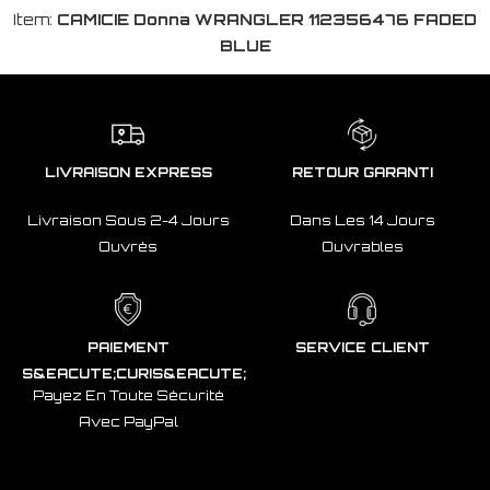
Item:
CAMICIE Donna WRANGLER 112356476 FADED
BLUE
LIVRAISON EXPRESS
RETOUR GARANTI
Livraison Sous 2-4 Jours
Dans Les 14 Jours
Ouvrés
Ouvrables
PAIEMENT
SERVICE CLIENT
S&EACUTE;CURIS&EACUTE;
Payez En Toute Sécurité
Avec PayPal