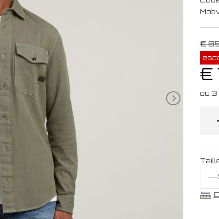
Moti
€ 8
esc
€ 
Taill
C