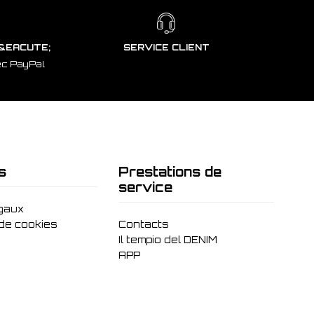
&EACUTE;
SERVICE CLIENT
ec PayPal
s
Prestations de
service
gaux
 de cookies
Contacts
Il tempio del DENIM
APP