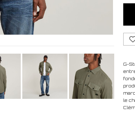
G-St
entr
fond
prod
marqu
le c
Clém