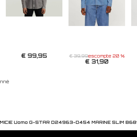
€ 99,95
€ 39,99
escompte 20 %
€ 31,90
ionné
MICIE Uomo G-STAR D24963-D454 MARINE SLIM B68