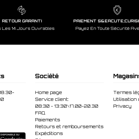
RETOUR GARANTI
PAIEMENT S&EACUTE;CURIS
 Les 14 Jours Ouvrables
Payez En Toute Sécurité Av
ts
Société
Magasin
08.30-
Home page
Termes lé
30
Service client:
Utilisation
08:30 - 13:30\17.00-20.30
Privacy
FAQ
Paiements
Retours et remboursements
Expéditions