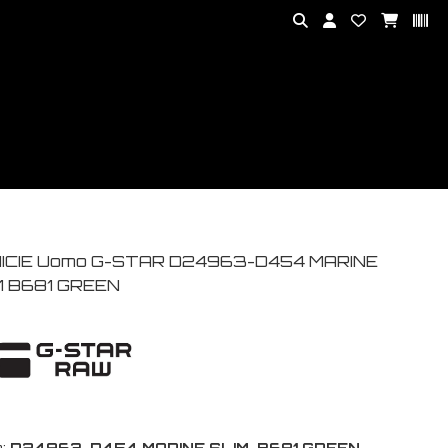
ICIE Uomo G-STAR D24963-D454 MARINE
M B681 GREEN
:
D24963-D454 MARINE SLIM-B681 GREEN