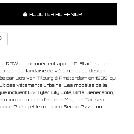
AJOUTER AU PANIER
ar RAW (communément appelé G-Star) est une
eprise néerlandaise de vêtements de design,
ée par Jos van Tilburg à Amsterdam en 1989, qui
uit des vêtements urbains. Les modèles de la
e incluent Liv Tyler, Lily Cole, Girls 'Generation,
hampion du monde d'échecs Magnus Carlsen,
ence Poésy et le musicien Sergio Pizzorno.