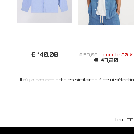
€ 140,00
€ 59,00
escompte 20 %
€ 47,20
Il n'y a pas des articles similaires à celui sèlect
Item:
CA