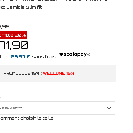
vo:
Camicia Slim fit
9,95
ompte 20%
71,90
23.97 €
PROMOCODE 15% :
WELCOME 15%
e
omment choisir la taille