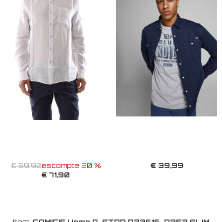
€ 39,99
€ 89,90
escompte 20 %
€ 71,90
Item:
CAMICIE Uomo G-STAR D23616-D252 SLIM