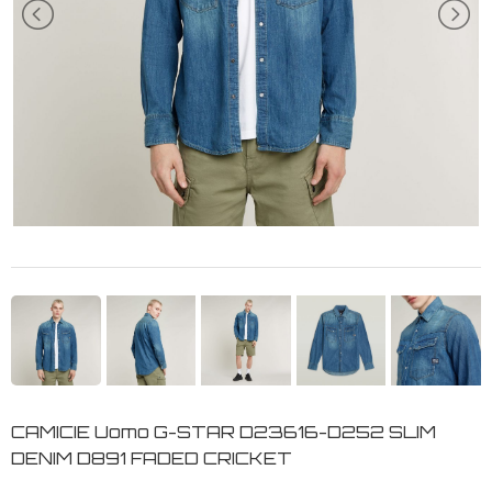
CAMICIE Uomo G-STAR D23616-D252 SLIM
DENIM D891 FADED CRICKET