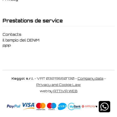
Prestations de service
Contacts
Il tempio del DENIM
APP
Keggol s.r.l.
- VAT 03219650730 -
Company data
-
Privacy and Cookie Law
web by
ATTIVA WEB