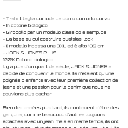
- T-shirt taglia comoda da uomo con orlo curvo
- In cotone biologico
- Girocollo per un modello classico e semplice
- La base su cui costruire qualsiasi look
- Il modello indossa una 3XL ed è alto 189 cm
- JACK & JONES PLUS
100% Cotone biologico
Il y a plus d'un quart de siècle, JACK & JONES a
décidé de conquérir le monde. Ils n'étaient qu'une
poignée d'enfants avec leur première collection de
jeans et une passion pour le denim que nous ne
pouvions plus cacher.
Bien des années plus tard, ils continuent d'être des
garçons, comme beaucoup d'autres toujours
attachés avec un jean, mais en même temps, ils ont