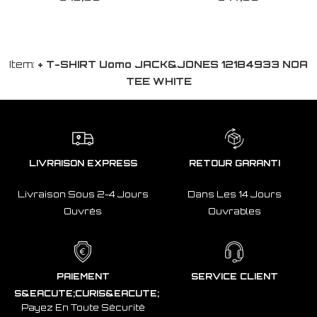
Item:
+ T-SHIRT Uomo JACK&JONES 12184933 NOA
TEE WHITE
LIVRAISON EXPRESS
RETOUR GARANTI
Livraison Sous 2-4 Jours
Dans Les 14 Jours
Ouvrés
Ouvrables
PAIEMENT
SERVICE CLIENT
S&EACUTE;CURIS&EACUTE;
Payez En Toute Sécurité