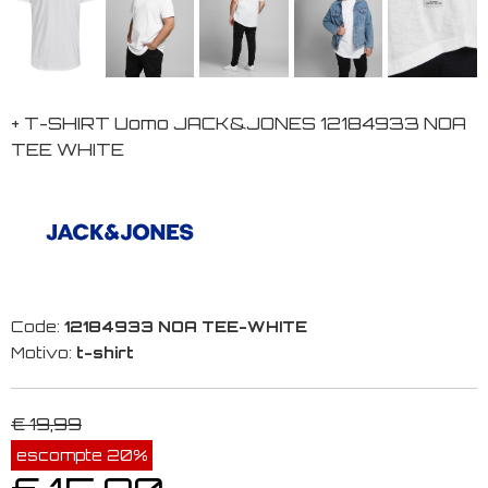
+ T-SHIRT Uomo JACK&JONES 12184933 NOA
TEE WHITE
Code:
12184933 NOA TEE-WHITE
Motivo:
t-shirt
€ 19,99
escompte 20%