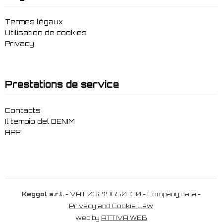
Termes légaux
Utilisation de cookies
Privacy
Prestations de service
Contacts
Il tempio del DENIM
APP
Keggol s.r.l.
- VAT 03219650730 -
Company data
-
Privacy and Cookie Law
web by
ATTIVA WEB