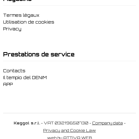
Termes légaux
Utilisation de cookies
Privacy
Prestations de service
Contacts
Il tempio del DENIM
APP
Keggol s.r.l.
- VAT 03219650730 -
Company data
-
Privacy and Cookie Law
web by
ATTIVA WEB