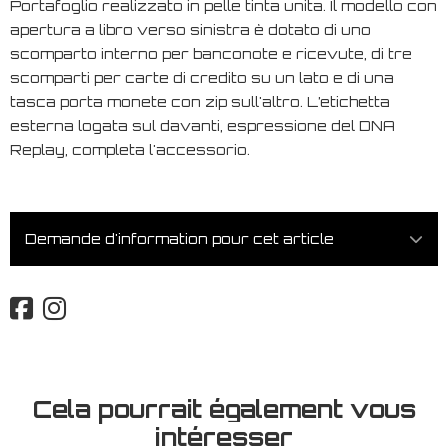
Portafoglio realizzato in pelle tinta unita. Il modello con
apertura a libro verso sinistra è dotato di uno
scomparto interno per banconote e ricevute, di tre
scomparti per carte di credito su un lato e di una
tasca porta monete con zip sull'altro. L’etichetta
esterna logata sul davanti, espressione del DNA
Replay, completa l'accessorio.
Demande d'information pour cet article
Cela pourrait également vous
intéresser