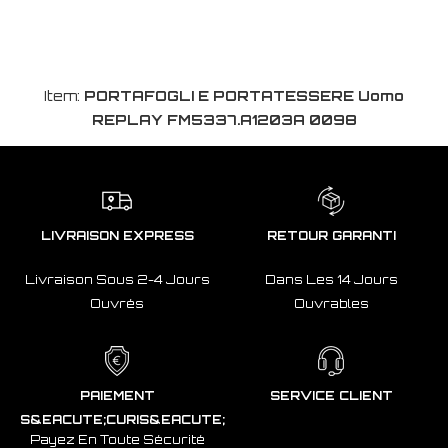
Item:
PORTAFOGLI E PORTATESSERE Uomo
REPLAY FM5337.A1203A 0098
LIVRAISON EXPRESS
RETOUR GARANTI
Livraison Sous 2-4 Jours
Dans Les 14 Jours
Ouvrés
Ouvrables
PAIEMENT
SERVICE CLIENT
S&EACUTE;CURIS&EACUTE;
Payez En Toute Sécurité