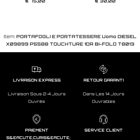
€ 75,00
€ 30,00
Item:
PORTAFOGLI E PORTATESSERE Uomo DIESEL
X09899 P5588 TOUCHTURE 1DR BI-FOLD T8013
LIVRAISON EXPRESS
RETOUR GARANTI
Livraison Sous 2-4 Jours
Dans Les 14 Jours
Ouvrés
Ouvrables
PAIEMENT
SERVICE CLIENT
S&EACUTE;CURIS&EACUTE;