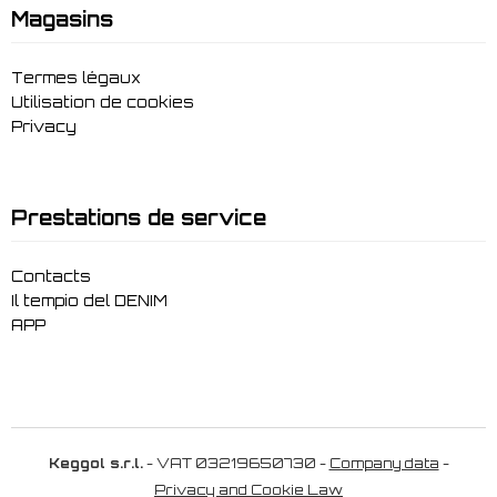
Magasins
Termes légaux
Utilisation de cookies
Privacy
Prestations de service
Contacts
Il tempio del DENIM
APP
Keggol s.r.l.
- VAT 03219650730 -
Company data
-
Privacy and Cookie Law