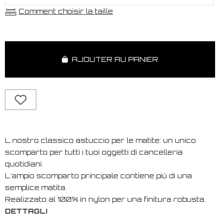
Comment choisir la taille
AJOUTER AU PANIER
L nostro classico astuccio per le matite: un unico
scomparto per tutti i tuoi oggetti di cancelleria
quotidiani.
L'ampio scomparto principale contiene più di una
semplice matita.
Realizzato al 100% in nylon per una finitura robusta.
DETTAGLI