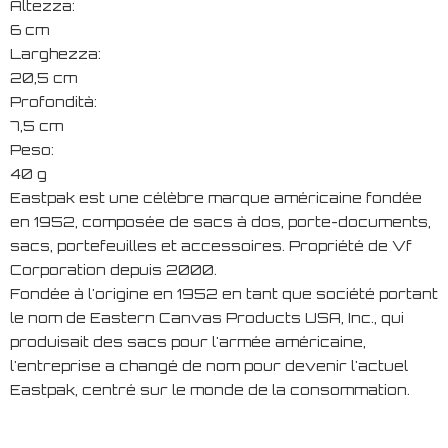
Altezza:
6 cm
Larghezza:
20,5 cm
Profondità:
7,5 cm
Peso:
40 g
Eastpak est une célèbre marque américaine fondée
en 1952, composée de sacs à dos, porte-documents,
sacs, portefeuilles et accessoires. Propriété de Vf
Corporation depuis 2000.
Fondée à l'origine en 1952 en tant que société portant
le nom de Eastern Canvas Products USA, Inc., qui
produisait des sacs pour l'armée américaine,
l'entreprise a changé de nom pour devenir l'actuel
Eastpak, centré sur le monde de la consommation.