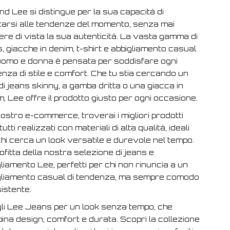
and Lee si distingue per la sua capacità di
tarsi alle tendenze del momento, senza mai
re di vista la sua autenticità. La vasta gamma di
, giacche in denim, t-shirt e abbigliamento casual
uomo e donna è pensata per soddisfare ogni
nza di stile e comfort. Che tu stia cercando un
di jeans skinny, a gamba dritta o una giacca in
, Lee offre il prodotto giusto per ogni occasione.
ostro e-commerce, troverai i migliori prodotti
tutti realizzati con materiali di alta qualità, ideali
hi cerca un look versatile e durevole nel tempo.
fitta della nostra selezione di jeans e
liamento Lee, perfetti per chi non rinuncia a un
gliamento casual di tendenza, ma sempre comodo
istente.
li Lee Jeans per un look senza tempo, che
ina design, comfort e durata. Scopri la collezione