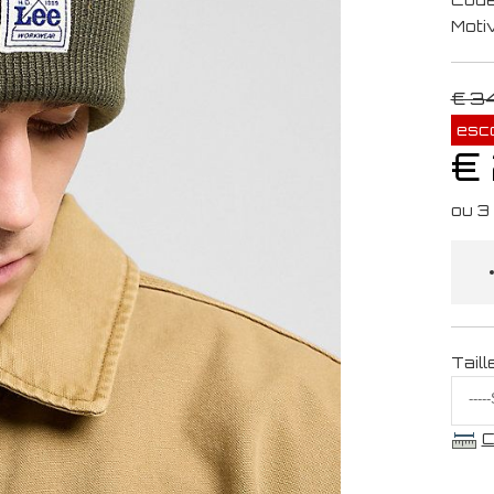
Moti
€ 3
esc
€
Taill
C