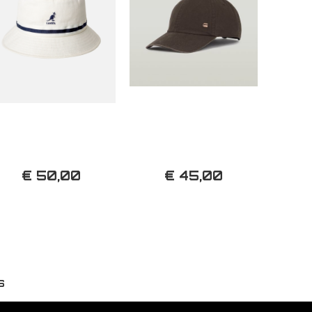
€ 50,00
€ 45,00
S