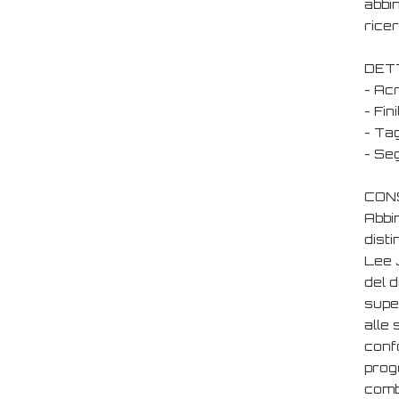
abbin
ricer
DET
- Acr
- Fin
- Tag
- Seg
CONS
Abbi
disti
Lee 
del d
super
alle 
confo
proge
combi