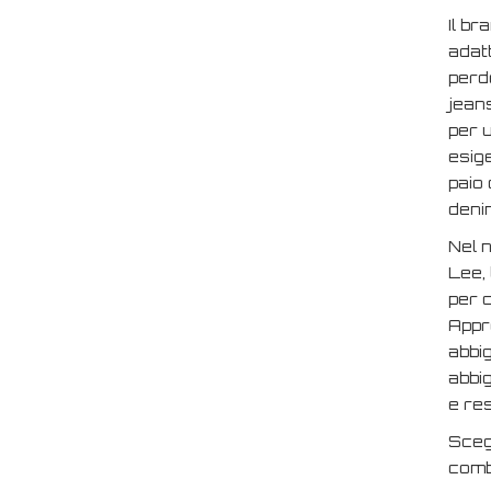
Il br
adat
perde
jeans
per 
esige
paio 
denim
Nel n
Lee, 
per c
Appro
abbig
abbi
e res
Sceg
comb