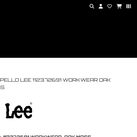
PELLO LEE 112372691 WORKWEAR OAK
SS
:
112372691 WORKWEAR-OAK MOSS