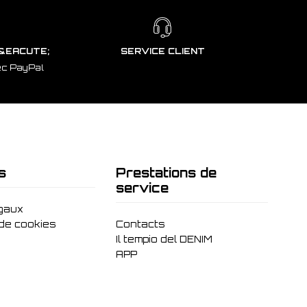
&EACUTE;
SERVICE CLIENT
ec PayPal
s
Prestations de
service
gaux
 de cookies
Contacts
Il tempio del DENIM
APP