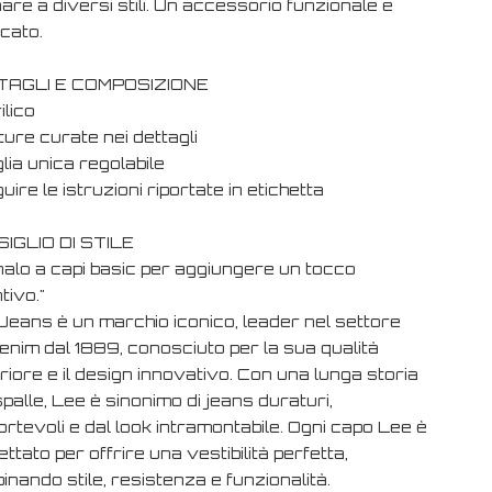
are a diversi stili. Un accessorio funzionale e
cato.
TAGLI E COMPOSIZIONE
ilico
iture curate nei dettagli
lia unica regolabile
uire le istruzioni riportate in etichetta
IGLIO DI STILE
nalo a capi basic per aggiungere un tocco
ntivo."
Jeans è un marchio iconico, leader nel settore
enim dal 1889, conosciuto per la sua qualità
iore e il design innovativo. Con una lunga storia
spalle, Lee è sinonimo di jeans duraturi,
rtevoli e dal look intramontabile. Ogni capo Lee è
ttato per offrire una vestibilità perfetta,
nando stile, resistenza e funzionalità.