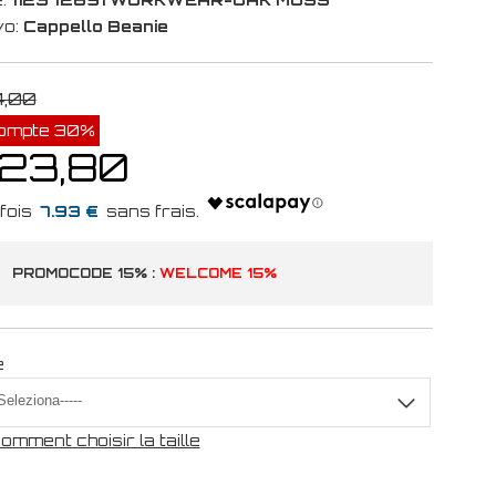
vo:
Cappello Beanie
4,00
ompte 30%
 23,80
7.93 €
PROMOCODE 15% :
WELCOME 15%
e
omment choisir la taille