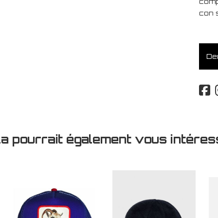
compl
con 
Dem
la pourrait également vous intéres