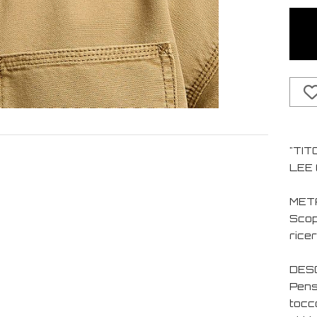
"TIT
LEE 
MET
Scopr
ricer
DESC
Pens
tocc