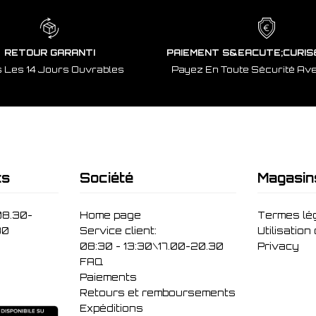
RETOUR GARANTI
PAIEMENT S&EACUTE;CURIS
 Les 14 Jours Ouvrables
Payez En Toute Sécurité Av
ts
Société
Magasin
08.30-
Home page
Termes lé
30
Service client:
Utilisation
08:30 - 13:30\17.00-20.30
Privacy
FAQ
Paiements
Retours et remboursements
Expéditions