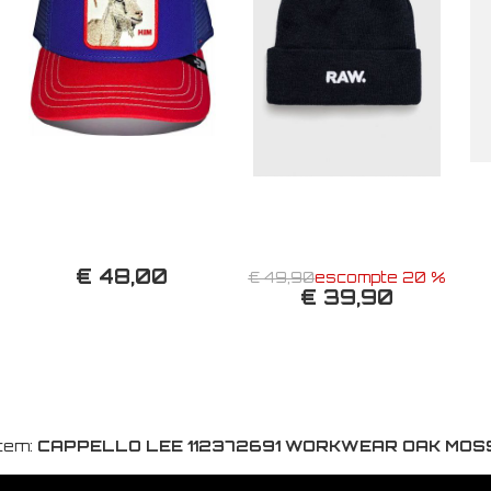
€ 48,00
€ 49,90
escompte 20 %
€ 39,90
Item:
CAPPELLO LEE 112372691 WORKWEAR OAK MOS