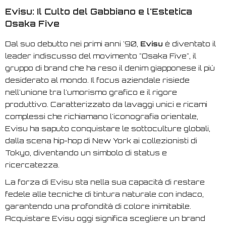
Evisu: Il Culto del Gabbiano e l'Estetica
Osaka Five
Dal suo debutto nei primi anni '90,
Evisu
è diventato il
leader indiscusso del movimento "Osaka Five", il
gruppo di brand che ha reso il denim giapponese il più
desiderato al mondo. Il focus aziendale risiede
nell'unione tra l'umorismo grafico e il rigore
produttivo. Caratterizzato da lavaggi unici e ricami
complessi che richiamano l'iconografia orientale,
Evisu ha saputo conquistare le sottoculture globali,
dalla scena hip-hop di New York ai collezionisti di
Tokyo, diventando un simbolo di status e
ricercatezza.
La forza di Evisu sta nella sua capacità di restare
fedele alle tecniche di tintura naturale con indaco,
garantendo una profondità di colore inimitabile.
Acquistare Evisu oggi significa scegliere un brand