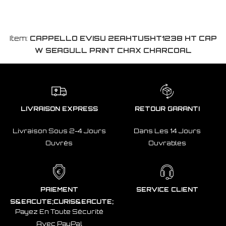
Item:
CAPPELLO EVISU 2EAHTU5HT1238 HT CAP
W SEAGULL PRINT CHAX CHARCOAL
LIVRAISON EXPRESS
RETOUR GARANTI
Livraison Sous 2-4 Jours
Dans Les 14 Jours
Ouvrés
Ouvrables
PAIEMENT
SERVICE CLIENT
S&EACUTE;CURIS&EACUTE;
Payez En Toute Sécurité
Avec PayPal