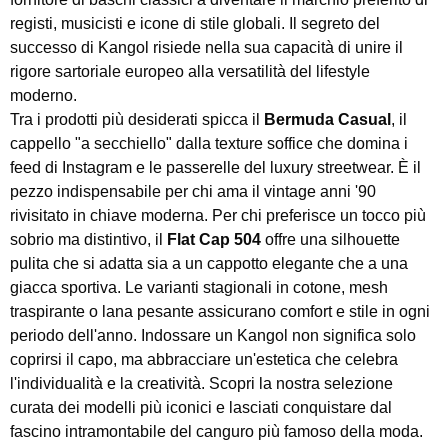
registi, musicisti e icone di stile globali. Il segreto del
successo di Kangol risiede nella sua capacità di unire il
rigore sartoriale europeo alla versatilità del lifestyle
moderno.
Tra i prodotti più desiderati spicca il
Bermuda Casual
, il
cappello "a secchiello" dalla texture soffice che domina i
feed di Instagram e le passerelle del luxury streetwear. È il
pezzo indispensabile per chi ama il vintage anni '90
rivisitato in chiave moderna. Per chi preferisce un tocco più
sobrio ma distintivo, il
Flat Cap 504
offre una silhouette
pulita che si adatta sia a un cappotto elegante che a una
giacca sportiva. Le varianti stagionali in cotone, mesh
traspirante o lana pesante assicurano comfort e stile in ogni
periodo dell'anno. Indossare un Kangol non significa solo
coprirsi il capo, ma abbracciare un'estetica che celebra
l'individualità e la creatività. Scopri la nostra selezione
curata dei modelli più iconici e lasciati conquistare dal
fascino intramontabile del canguro più famoso della moda.