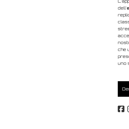
L'ap
dell'
repli
class
stre
acces
nost
che u
pres
uno s
Dem