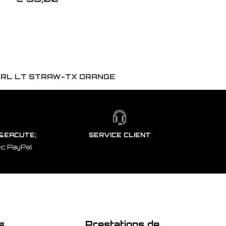
ARL LT STRAW-TX ORANGE
&EACUTE;
SERVICE CLIENT
ec PayPal
s
Prestations de