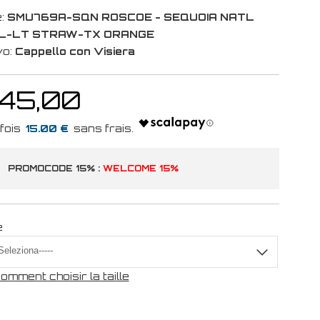
:
SMU769A-SQN ROSCOE - SEQUOIA NATL
L-LT STRAW-TX ORANGE
vo:
Cappello con Visiera
 45,00
15.00 €
PROMOCODE 15% :
WELCOME 15%
e
omment choisir la taille