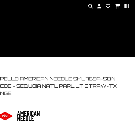
PELLO AMERICAN NEEDLE SMU769A-SQN
COE - SEQUOIA NATL PARL LT STRAW-TX
NGE