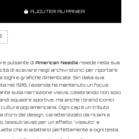
AJOUTER AU PANIER
ore pulsante di
American Needle
risiede nella sua
ità di scavare negli archivi storici per riportare
ta loghi e grafiche dimenticate. Sin dalla sua
ita nel 1918, l'azienda ha mantenuto un focus
ante sulla narrazione visiva, celebrando non solo
andi squadre sportive, ma anche i brand iconici
 cultura pop americana. Ogni cap è un tributo
ra d'oro del design, caratterizzato da ricami a
vo, tessuti lavati per un effetto "vissuto" e
uette che si adattano perfettamente a ogni testa.