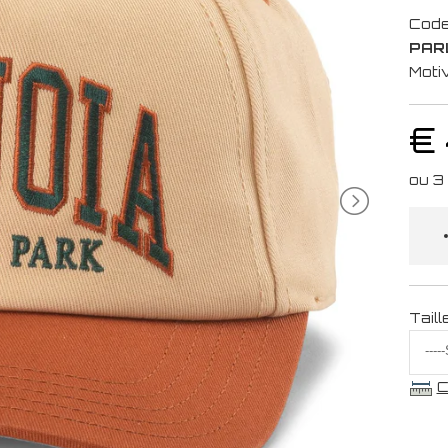
Code
PAR
Moti
€
Taill
C