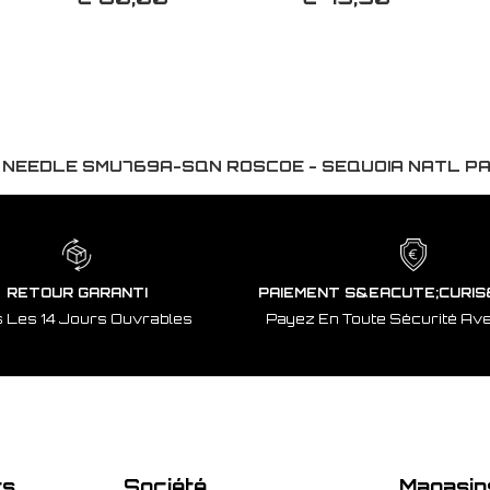
 NEEDLE SMU769A-SQN ROSCOE - SEQUOIA NATL P
RETOUR GARANTI
PAIEMENT S&EACUTE;CURIS
 Les 14 Jours Ouvrables
Payez En Toute Sécurité Av
ts
Société
Magasin