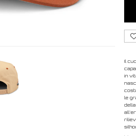
Il cu
capac
in vi
nasc
cost
le gr
della
all'e
rilie
silho