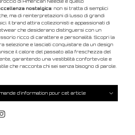
proccio di American Needle è quello
eccellenza nostalgica
: non si tratta di semplici
che, ma di reinterpretazioni di lusso di grandi
ici. Il brand attira collezionisti e appassionati di
etwear che desiderano distinguersi con un
sorio ricco di carattere e personalità. Scopri la
ra selezione e lasciati conquistare da un design
nisce il calore del passato alla freschezza del
ente, garantendo una vestibilità confortevole e
tile che racconta chi sei senza bisogno di parole.
ande d'information pour cet article