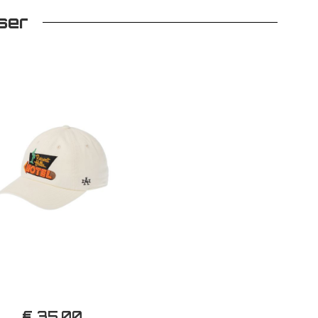
ser
€ 35,00