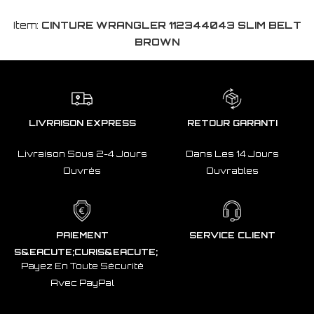
Item:
CINTURE WRANGLER 112344043 SLIM BELT
BROWN
LIVRAISON EXPRESS
RETOUR GARANTI
Livraison Sous 2-4 Jours
Dans Les 14 Jours
Ouvrés
Ouvrables
PAIEMENT
SERVICE CLIENT
S&EACUTE;CURIS&EACUTE;
Payez En Toute Sécurité
Avec PayPal