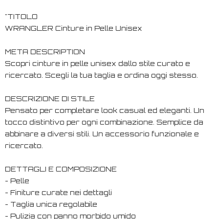
"TITOLO
WRANGLER Cinture in Pelle Unisex
META DESCRIPTION
Scopri cinture in pelle unisex dallo stile curato e
ricercato. Scegli la tua taglia e ordina oggi stesso.
DESCRIZIONE DI STILE
Pensato per completare look casual ed eleganti. Un
tocco distintivo per ogni combinazione. Semplice da
abbinare a diversi stili. Un accessorio funzionale e
ricercato.
DETTAGLI E COMPOSIZIONE
- Pelle
- Finiture curate nei dettagli
- Taglia unica regolabile
- Pulizia con panno morbido umido