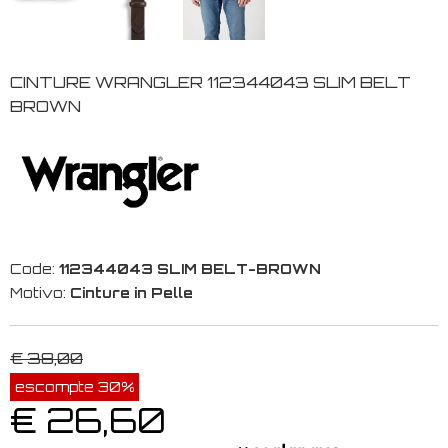
CINTURE WRANGLER 112344043 SLIM BELT
BROWN
Code:
112344043 SLIM BELT-BROWN
Motivo:
Cinture in Pelle
€ 38,00
escompte 30%
€ 26,60