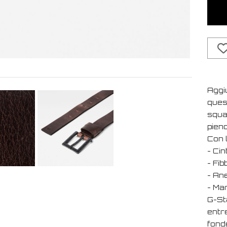
Aggi
quest
squad
pieno
Con l
- Cin
- Fib
- Ane
- Ma
G-St
entr
fond