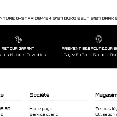
INTURE G-STAR D04164 3127 DUKO BELT 8127 DARK
RETOUR GARANTI
PAIEMENT S&EACUTE;CURIS
 Les 14 Jours Ouvrables
Payez En Toute Sécurité Av
ts
Société
Magasin
08.30-
Home page
Termes lé
30
Service client:
Utilisation