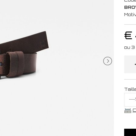
BRO
Moti
€ 
Taill
C