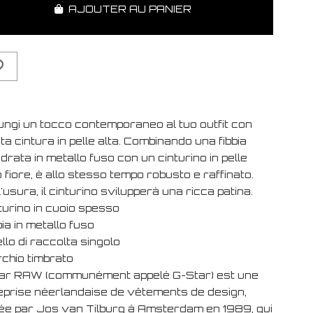
AJOUTER AU PANIER
ungi un tocco contemporaneo al tuo outfit con
a cintura in pelle alta. Combinando una fibbia
rata in metallo fuso con un cinturino in pelle
 fiore, è allo stesso tempo robusto e raffinato.
'usura, il cinturino svilupperà una ricca patina.
turino in cuoio spesso
bia in metallo fuso
llo di raccolta singolo
rchio timbrato
ar RAW (communément appelé G-Star) est une
eprise néerlandaise de vêtements de design,
ée par Jos van Tilburg à Amsterdam en 1989, qui