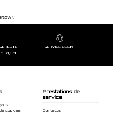
 BROWN
&EACUTE;
SERVICE CLIENT
ec PayPal
s
Prestations de
service
gaux
 de cookies
Contacts