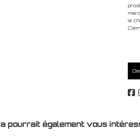
prod
marqu
le c
Clém
Dem
la pourrait également vous intéres