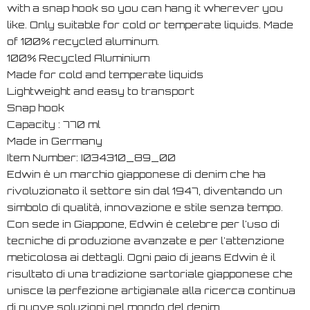
with a snap hook so you can hang it wherever you
like. Only suitable for cold or temperate liquids. Made
of 100% recycled aluminum.
100% Recycled Aluminium
Made for cold and temperate liquids
Lightweight and easy to transport
Snap hook
Capacity : 770 ml
Made in Germany
Item Number: I034310_89_00
Edwin è un marchio giapponese di denim che ha
rivoluzionato il settore sin dal 1947, diventando un
simbolo di qualità, innovazione e stile senza tempo.
Con sede in Giappone, Edwin è celebre per l'uso di
tecniche di produzione avanzate e per l'attenzione
meticolosa ai dettagli. Ogni paio di jeans Edwin è il
risultato di una tradizione sartoriale giapponese che
unisce la perfezione artigianale alla ricerca continua
di nuove soluzioni nel mondo del denim.