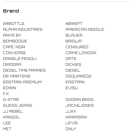
Brand
24BOTTLE
40WEFT
ALPHA INDUSTRIES
AMERICAN NEEDLE
ANIYE BY
BLAUER
BOMBOOGIE
BRIGLIA
CAFE' NOIR
CENSURED
CONVERSE
CRIME LONDON
DANIELE FIESOLI
DATE
DIADORA
DICKIES
DIESEL TIME FRAMES
DIESEL
DR. MARTENS
DSQUARED2
EASTPAK PREMIUM
EASTPAK
EDWIN
EVISU
F..K
G-STAR
GOORIN BROS.
GUESS JEANS
JACK&JONES
JJ REBEL
JJXX
KANGOL
KAWASAKI
LEE
LEVIS
MET
ONLY