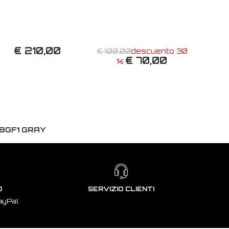
€ 210,00
€ 100,00
descuento 30
€ 70,00
%
BGF1 GRAY
O
SERVIZIO CLIENTI
ayPal