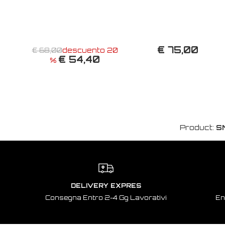
€ 75,00
€ 68,00
descuento 20
€ 54,40
%
Product:
S
DELIVERY EXPRES
Consegna Entro 2-4 Gg Lavorativi
En