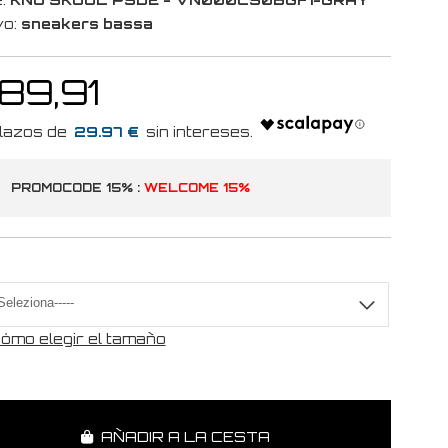
vo:
sneakers bassa
 89,91
29.97 €
PROMOCODE 15% :
WELCOME 15%
a
ómo elegir el tamaño
AÑADIR A LA CESTA