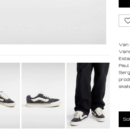
Van 
Vans
Esta
Paul
Serg
prod
skat
Sol