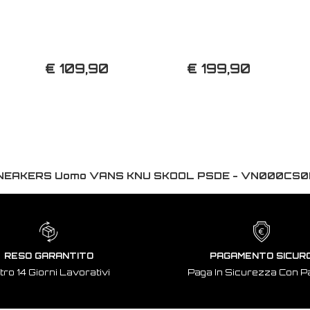
€ 109,90
€ 199,90
NEAKERS Uomo VANS KNU SKOOL PSDE - VN000CS0
RESO GARANTITO
PAGAMENTO SICUR
tro 14 Giorni Lavorativi
Paga In Sicurezza Con P