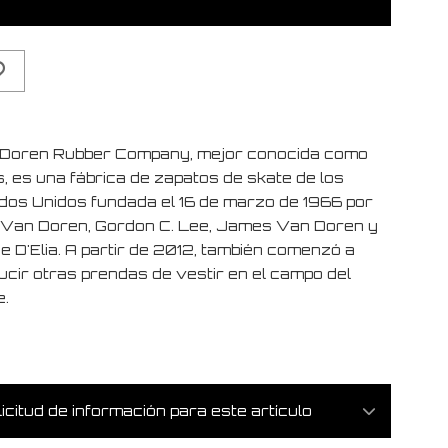
Doren Rubber Company, mejor conocida como
, es una fábrica de zapatos de skate de los
dos Unidos fundada el 16 de marzo de 1966 por
 Van Doren, Gordon C. Lee, James Van Doren y
e D'Elia. A partir de 2012, también comenzó a
ucir otras prendas de vestir en el campo del
e.
icitud de información para este artículo