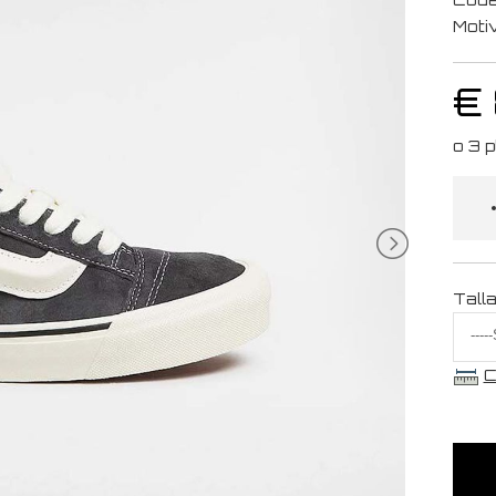
Moti
€
Tall
C