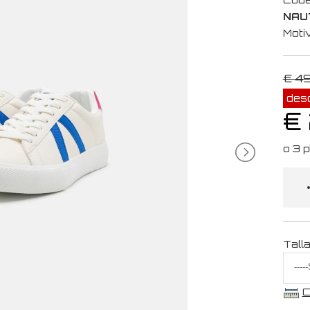
NAU
Moti
€ 4
des
€
Tall
C