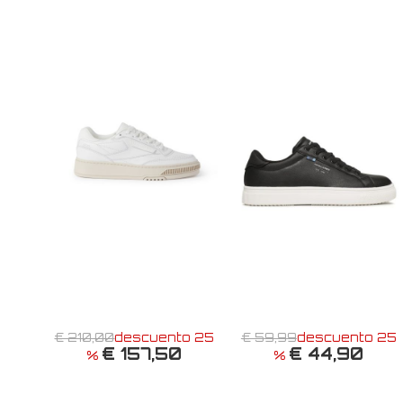
€ 210,00
descuento 25
€ 59,99
descuento 25
€ 157,50
€ 44,90
%
%