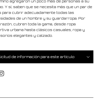
amino agregaron un poco más de personas a su
po. Y sí, saben que se necesita más que un par de
s para cubrir adecuadamente todas las
sidades de un hombre y su guardarropa. Por
 razón, cubren toda la gama, desde ropa
rtiva urbana hasta clásicos casuales, ropa y
sorios elegantes y calzado.
icitud de información para este artículo