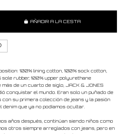
AÑADIR A LA CESTA
osition: 100% lining cotton, 100% sock cotton,
 sole rubber, 100% upper polyurethane
 más de un cuarto de siglo, JACK & JONES
dió conquistar el mundo. Eran solo un puñado de
s con su primera colección de jeans y la pasión
el denim que ya no podíamos ocultar.
os años después, continúan siendo niños como
os otros siempre arreglados con jeans, pero en