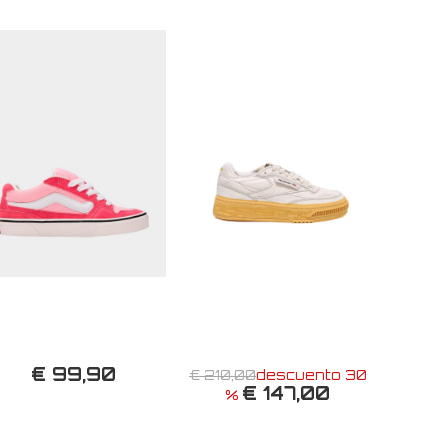
€ 99,90
€ 210,00
descuento 30
€ 147,00
%