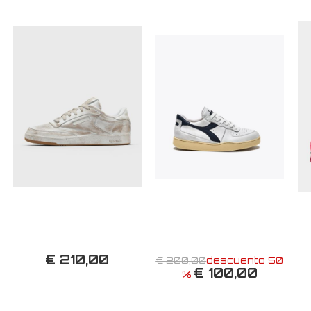
€ 210,00
€ 200,00
descuento 50
€ 100,00
%