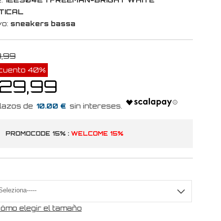
TICAL
vo:
sneakers bassa
9,99
cuento 40%
 29,99
10.00 €
PROMOCODE 15% :
WELCOME 15%
a
ómo elegir el tamaño