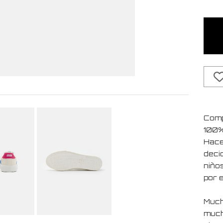
Comp
100%
Hace
deci
niño
por 
Much
much