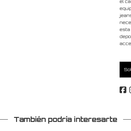
el c
equi
jean
nece
esta
depo
acce
Sol
También podría interesarte