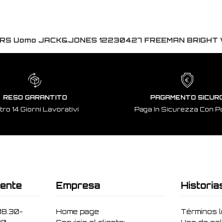
RS Uomo JACK&JONES 12230427 FREEMAN BRIGHT 
RESO GARANTITO
PAGAMENTO SICUR
tro 14 Giorni Lavorativi
Paga In Sicurezza Con P
iente
Empresa
Historia
08.30-
Home page
Términos 