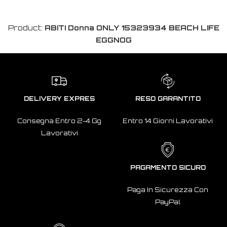
Product:
ABITI Donna ONLY 15323934 BEACH LIFE
EGGNOG
DELIVERY EXPRES
RESO GARANTITO
Consegna Entro 2-4 Gg
Entro 14 Giorni Lavorativi
Lavorativi
PAGAMENTO SICURO
Paga In Sicurezza Con
PayPal