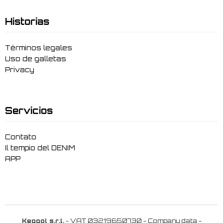
Historias
Términos legales
Uso de galletas
Privacy
Servicios
Contato
Il tempio del DENIM
APP
Keggol s.r.l.
- VAT 03219650730 -
Company data
-