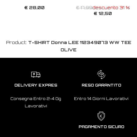
€ 28,00
€ 17,99
descuento 31 %
€ 12,50
Product:
T-SHIRT Donna LEE 112349073 WW TEE
OLIVE
DELIVERY EXPRES
RESO GARANTITO
Consegna Entro 2-4 Gg
Entro 14 Giorni Lavorativi
Lavorativi
PAGAMENTO SICURO