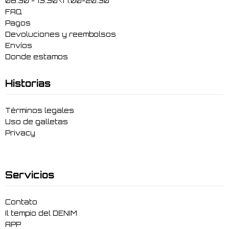
08:30 - 13:30\17.00-20.30
FAQ
Pagos
Devoluciones y reembolsos
Envíos
Donde estamos
Historias
Términos legales
Uso de galletas
Privacy
Servicios
Contato
Il tempio del DENIM
APP