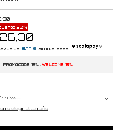
2,90
cuento 20%
 26,30
8.77 €
PROMOCODE 15% :
WELCOME 15%
a
ómo elegir el tamaño