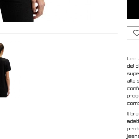
Lee 
del d
super
alle 
confo
proge
combi
Il br
adat
perde
jeans