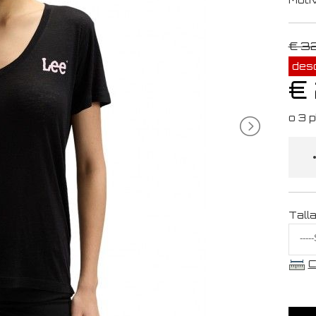
€ 3
des
€
Tall
C