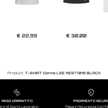
€ 22,99
€ 30,00
Product:
T-SHIRT Donna LEE 112377019 BLACK
RESO GARANTITO
PAGAMENTO SICUR
tro 14 Giorni Lavorativi
Paga In Sicurezza Con P