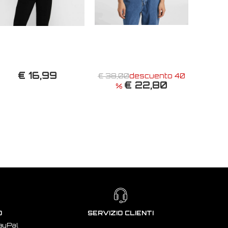
€ 16,99
€ 38,00
descuento 40
€ 22,80
%
O
SERVIZIO CLIENTI
ayPal