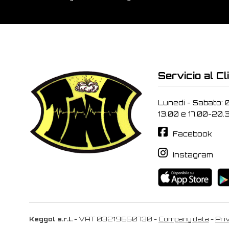
Servicio al Cl
Lunedi - Sabato: 
13.00 e 17.00-20.
Facebook
Instagram
Keggol s.r.l.
- VAT 03219650730 -
Company data
-
Pri