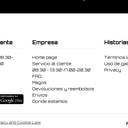
iente
Empresa
Historia
08.30-
Home page
Términos 
30
Servicio al cliente:
Uso de gal
08:30 - 13:30\17.00-20.30
Privacy
FAQ
Pagos
Devoluciones y reembolsos
Envíos
Donde estamos
vacy and Cookie Law