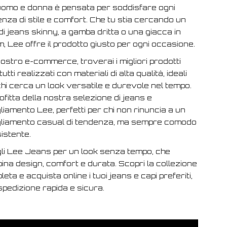
uomo e donna è pensata per soddisfare ogni
nza di stile e comfort. Che tu stia cercando un
di jeans skinny, a gamba dritta o una giacca in
, Lee offre il prodotto giusto per ogni occasione.
ostro e-commerce, troverai i migliori prodotti
tutti realizzati con materiali di alta qualità, ideali
hi cerca un look versatile e durevole nel tempo.
fitta della nostra selezione di jeans e
liamento Lee, perfetti per chi non rinuncia a un
gliamento casual di tendenza, ma sempre comodo
istente.
li Lee Jeans per un look senza tempo, che
ina design, comfort e durata. Scopri la collezione
eta e acquista online i tuoi jeans e capi preferiti,
spedizione rapida e sicura.