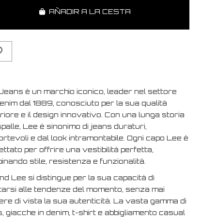
AÑADIR A LA CESTA
Jeans è un marchio iconico, leader nel settore
enim dal 1889, conosciuto per la sua qualità
iore e il design innovativo. Con una lunga storia
spalle, Lee è sinonimo di jeans duraturi,
rtevoli e dal look intramontabile. Ogni capo Lee è
ttato per offrire una vestibilità perfetta,
nando stile, resistenza e funzionalità.
and Lee si distingue per la sua capacità di
tarsi alle tendenze del momento, senza mai
re di vista la sua autenticità. La vasta gamma di
, giacche in denim, t-shirt e abbigliamento casual