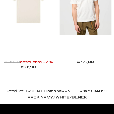
€ 55,00
€ 39,90
descuento 20 %
€ 31,90
Product:
T-SHIRT Uomo WRANGLER 112371481 3
PACK NAVY/WHITE/BLACK