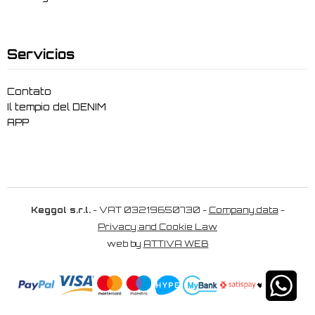
Servicios
Contato
Il tempio del DENIM
APP
Keggol s.r.l.
- VAT 03219650730 -
Company data
-
Privacy and Cookie Law
web by
ATTIVA WEB