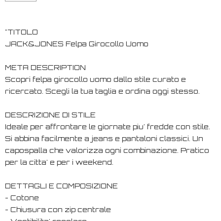
"TITOLO
JACK&JONES Felpa Girocollo Uomo
META DESCRIPTION
Scopri felpa girocollo uomo dallo stile curato e
ricercato. Scegli la tua taglia e ordina oggi stesso.
DESCRIZIONE DI STILE
Ideale per affrontare le giornate piu' fredde con stile.
Si abbina facilmente a jeans e pantaloni classici. Un
capospalla che valorizza ogni combinazione. Pratico
per la citta' e per i weekend.
DETTAGLI E COMPOSIZIONE
- Cotone
- Chiusura con zip centrale