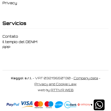
Privacy
Servicios
Contato
Il tempio del DENIM
APP
Keggol s.r.l.
- VAT 03219650730 -
Company data
-
Privacy and Cookie Law
web by
ATTIVA WEB