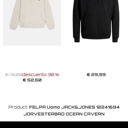
€ 29,99
€ 75,00
descuento 30 %
€ 52,50
Product:
FELPA Uomo JACK&JONES 12241694
JORVESTERBRO OCEAN CAVERN