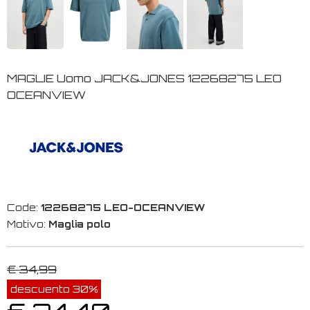
MAGLIE Uomo JACK&JONES 12268275 LEO
OCEANVIEW
Code:
12268275 LEO-OCEANVIEW
Motivo:
Maglia polo
€ 34,99
descuento 30%