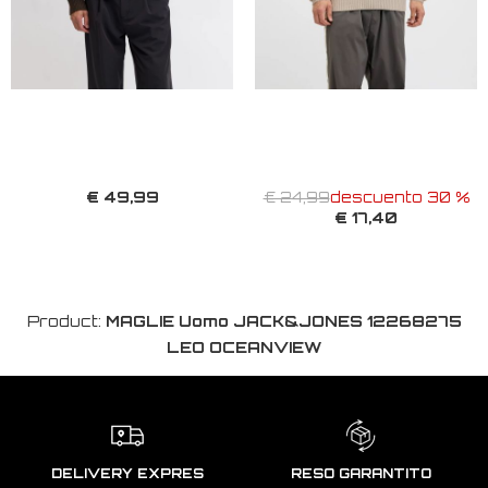
€ 49,99
€ 24,99
descuento 30 %
€ 17,40
Product:
MAGLIE Uomo JACK&JONES 12268275
LEO OCEANVIEW
DELIVERY EXPRES
RESO GARANTITO