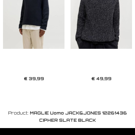
€ 39,99
€ 49,99
Product:
MAGLIE Uomo JACK&JONES 12261436
CIPHER SLATE BLACK