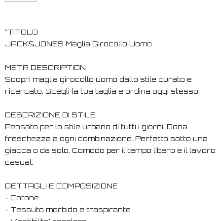
"TITOLO
JACK&JONES Maglia Girocollo Uomo
META DESCRIPTION
Scopri maglia girocollo uomo dallo stile curato e
ricercato. Scegli la tua taglia e ordina oggi stesso.
DESCRIZIONE DI STILE
Pensato per lo stile urbano di tutti i giorni. Dona
freschezza a ogni combinazione. Perfetto sotto una
giacca o da solo. Comodo per il tempo libero e il lavoro
casual.
DETTAGLI E COMPOSIZIONE
- Cotone
- Tessuto morbido e traspirante