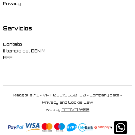
Privacy
Servicios
Contato
Il tempio del DENIM
APP
Keggol s.r.l.
- VAT 03219650730 -
Company data
-
Privacy and Cookie Law
web by
ATTIVA WEB