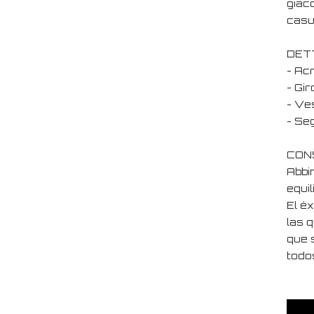
giacc
casu
DET
- Acr
- Gir
- Ves
- Seg
CONS
Abbi
equil
El é
las 
que 
todo