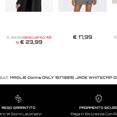
€ 17,99
€ 39,99
descuento 40
€
€ 23,99
%
duct:
MAGLIE Donna ONLY 15179815 JADE WHITECAP 
RESO GARANTITO
PAGAMENTO SICUR
tro 14 Giorni Lavorativi
Paga In Sicurezza Con P