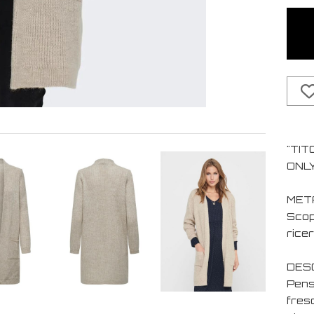
"TIT
ONLY
MET
Scopr
ricer
DESC
Pensa
fres