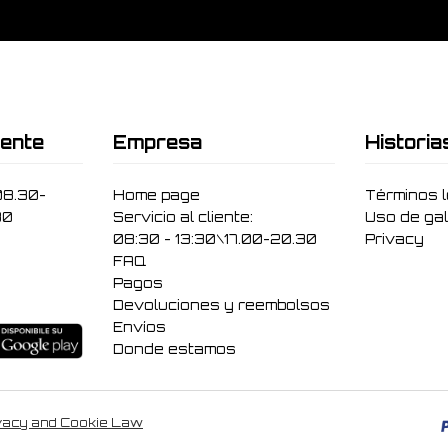
iente
Empresa
Historia
08.30-
Home page
Términos 
30
Servicio al cliente:
Uso de gal
08:30 - 13:30\17.00-20.30
Privacy
FAQ
Pagos
Devoluciones y reembolsos
Envíos
Donde estamos
vacy and Cookie Law