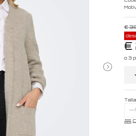
Moti
€ 3
des
€
Tall
C