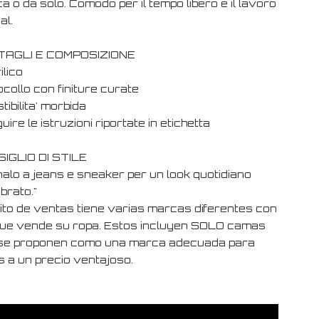
a o da solo. Comodo per il tempo libero e il lavoro
al.
TAGLI E COMPOSIZIONE
ilico
ocollo con finiture curate
tibilita' morbida
uire le istruzioni riportate in etichetta
IGLIO DI STILE
nalo a jeans e sneaker per un look quotidiano
ibrato."
xito de ventas tiene varias marcas diferentes con
que vende su ropa. Estos incluyen SOLO camas
se proponen como una marca adecuada para
s a un precio ventajoso.