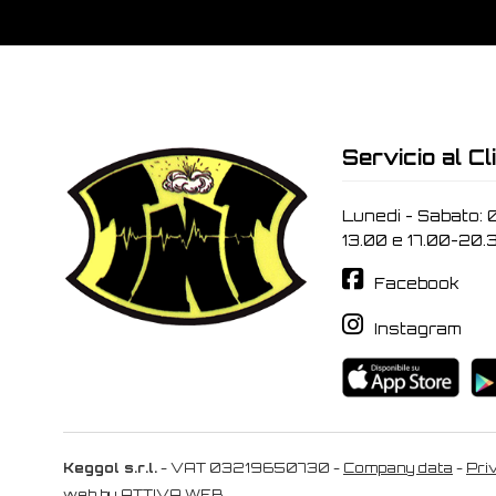
Servicio al Cl
Lunedi - Sabato: 
13.00 e 17.00-20.
Facebook
Instagram
Keggol s.r.l.
- VAT 03219650730 -
Company data
-
Pri
web by
ATTIVA WEB