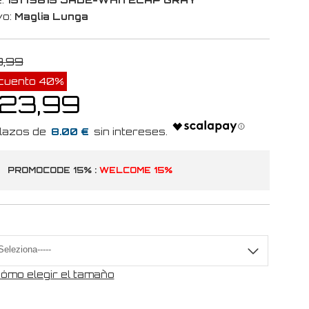
vo:
Maglia Lunga
9,99
cuento 40%
 23,99
8.00 €
PROMOCODE 15% :
WELCOME 15%
a
ómo elegir el tamaño