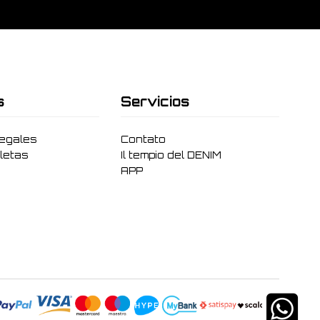
s
Servicios
legales
Contato
letas
Il tempio del DENIM
APP