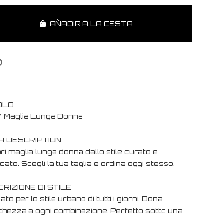
AÑADIR A LA CESTA
OLO
 Maglia Lunga Donna
A DESCRIPTION
i maglia lunga donna dallo stile curato e
cato. Scegli la tua taglia e ordina oggi stesso.
RIZIONE DI STILE
to per lo stile urbano di tutti i giorni. Dona
chezza a ogni combinazione. Perfetto sotto una