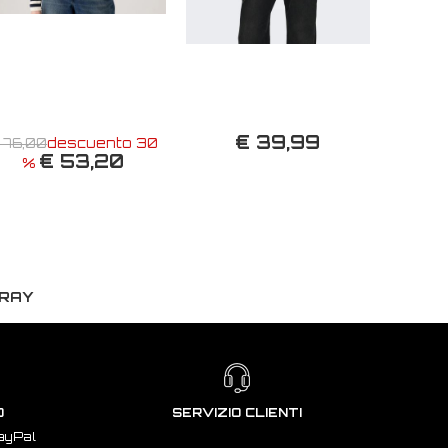
€ 39,99
 76,00
descuento 30
€ 53,20
%
GRAY
O
SERVIZIO CLIENTI
ayPal