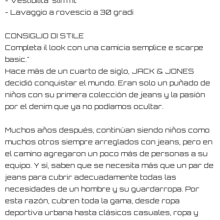
- Vestibilita' slim fit
- Lavaggio a rovescio a 30 gradi
CONSIGLIO DI STILE
Completa il look con una camicia semplice e scarpe
basic."
Hace más de un cuarto de siglo, JACK & JONES
decidió conquistar el mundo. Eran solo un puñado de
niños con su primera colección de jeans y la pasión
por el denim que ya no podíamos ocultar.
Muchos años después, continúan siendo niños como
muchos otros siempre arreglados con jeans, pero en
el camino agregaron un poco más de personas a su
equipo. Y sí, saben que se necesita más que un par de
jeans para cubrir adecuadamente todas las
necesidades de un hombre y su guardarropa. Por
esta razón, cubren toda la gama, desde ropa
deportiva urbana hasta clásicos casuales, ropa y