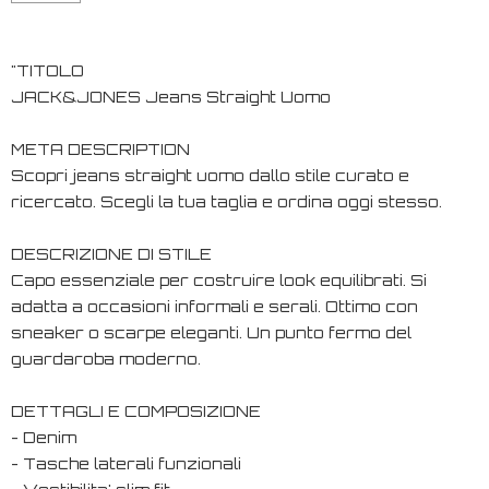
"TITOLO
JACK&JONES Jeans Straight Uomo
META DESCRIPTION
Scopri jeans straight uomo dallo stile curato e
ricercato. Scegli la tua taglia e ordina oggi stesso.
DESCRIZIONE DI STILE
Capo essenziale per costruire look equilibrati. Si
adatta a occasioni informali e serali. Ottimo con
sneaker o scarpe eleganti. Un punto fermo del
guardaroba moderno.
DETTAGLI E COMPOSIZIONE
- Denim
- Tasche laterali funzionali