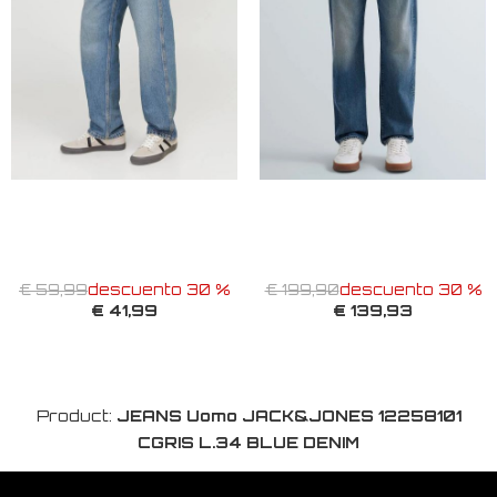
€ 59,99
descuento 30 %
€ 199,90
descuento 30 %
€ 41,99
€ 139,93
Product:
JEANS Uomo JACK&JONES 12258101
CGRIS L.34 BLUE DENIM