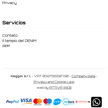
Privacy
Servicios
Contato
Il tempio del DENIM
APP
Keggol s.r.l.
- VAT 03219650730 -
Company data
-
Privacy and Cookie Law
web by
ATTIVA WEB